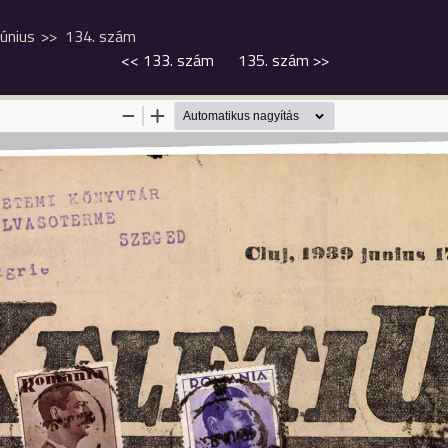
június
134. szám
<<
133. szám
135. szám
>>