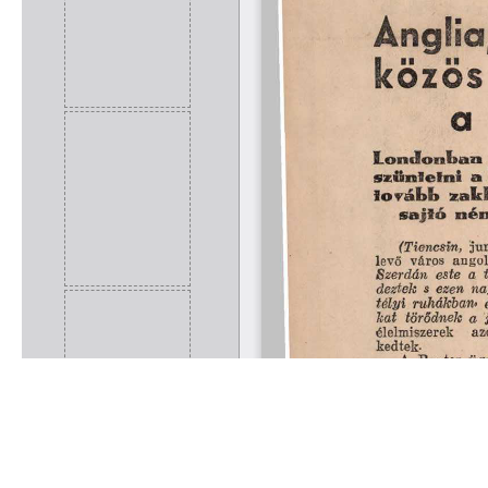
Rólunk
Kapcsolat
Felhasználási feltételek
Köszönetnyilvánítá