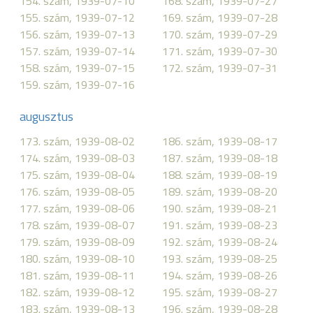
154. szám, 1939-07-10
168. szám, 1939-07-27
155. szám, 1939-07-12
169. szám, 1939-07-28
156. szám, 1939-07-13
170. szám, 1939-07-29
157. szám, 1939-07-14
171. szám, 1939-07-30
158. szám, 1939-07-15
172. szám, 1939-07-31
159. szám, 1939-07-16
augusztus
173. szám, 1939-08-02
186. szám, 1939-08-17
174. szám, 1939-08-03
187. szám, 1939-08-18
175. szám, 1939-08-04
188. szám, 1939-08-19
176. szám, 1939-08-05
189. szám, 1939-08-20
177. szám, 1939-08-06
190. szám, 1939-08-21
178. szám, 1939-08-07
191. szám, 1939-08-23
179. szám, 1939-08-09
192. szám, 1939-08-24
180. szám, 1939-08-10
193. szám, 1939-08-25
181. szám, 1939-08-11
194. szám, 1939-08-26
182. szám, 1939-08-12
195. szám, 1939-08-27
183. szám, 1939-08-13
196. szám, 1939-08-28