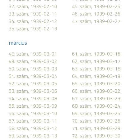
32. szám, 1939-02-10
45. szám, 1939-02-25
33. szám, 1939-02-11
46. szám, 1939-02-26
34. szám, 1939-02-12
47. szám, 1939-02-27
35. szám, 1939-02-13
március
48. szám, 1939-03-01
61. szám, 1939-03-16
49. szám, 1939-03-02
62. szám, 1939-03-17
50. szám, 1939-03-03
63. szám, 1939-03-18
51. szám, 1939-03-04
64. szám, 1939-03-19
52. szám, 1939-03-05
65. szám, 1939-03-20
53. szám, 1939-03-06
66. szám, 1939-03-22
54. szám, 1939-03-08
67. szám, 1939-03-23
55. szám, 1939-03-09
68. szám, 1939-03-24
56. szám, 1939-03-10
69. szám, 1939-03-25
57. szám, 1939-03-11
70. szám, 1939-03-26
58. szám, 1939-03-12
71. szám, 1939-03-29
59. szám, 1939-03-13
72. szám, 1939-03-30