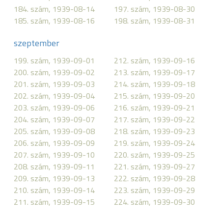
184. szám, 1939-08-14
197. szám, 1939-08-30
185. szám, 1939-08-16
198. szám, 1939-08-31
szeptember
199. szám, 1939-09-01
212. szám, 1939-09-16
200. szám, 1939-09-02
213. szám, 1939-09-17
201. szám, 1939-09-03
214. szám, 1939-09-18
202. szám, 1939-09-04
215. szám, 1939-09-20
203. szám, 1939-09-06
216. szám, 1939-09-21
204. szám, 1939-09-07
217. szám, 1939-09-22
205. szám, 1939-09-08
218. szám, 1939-09-23
206. szám, 1939-09-09
219. szám, 1939-09-24
207. szám, 1939-09-10
220. szám, 1939-09-25
208. szám, 1939-09-11
221. szám, 1939-09-27
209. szám, 1939-09-13
222. szám, 1939-09-28
210. szám, 1939-09-14
223. szám, 1939-09-29
211. szám, 1939-09-15
224. szám, 1939-09-30