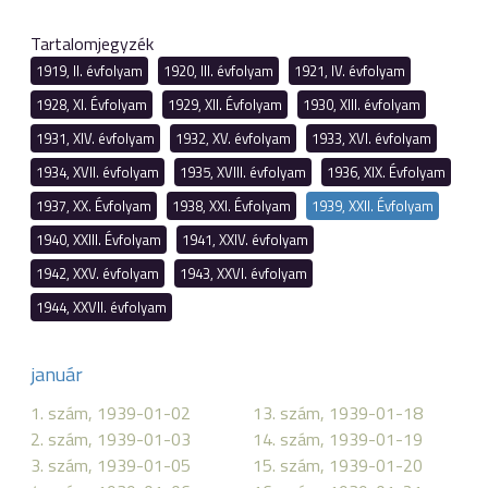
Tartalomjegyzék
1919, II. évfolyam
1920, III. évfolyam
1921, IV. évfolyam
1928, XI. Évfolyam
1929, XII. Évfolyam
1930, XIII. évfolyam
1931, XIV. évfolyam
1932, XV. évfolyam
1933, XVI. évfolyam
1934, XVII. évfolyam
1935, XVIII. évfolyam
1936, XIX. Évfolyam
1937, XX. Évfolyam
1938, XXI. Évfolyam
1939, XXII. Évfolyam
1940, XXIII. Évfolyam
1941, XXIV. évfolyam
1942, XXV. évfolyam
1943, XXVI. évfolyam
1944, XXVII. évfolyam
január
1. szám, 1939-01-02
13. szám, 1939-01-18
2. szám, 1939-01-03
14. szám, 1939-01-19
3. szám, 1939-01-05
15. szám, 1939-01-20