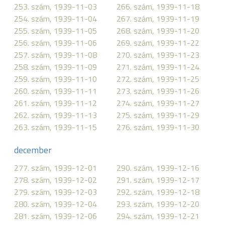
253. szám, 1939-11-03
266. szám, 1939-11-18
254. szám, 1939-11-04
267. szám, 1939-11-19
255. szám, 1939-11-05
268. szám, 1939-11-20
256. szám, 1939-11-06
269. szám, 1939-11-22
257. szám, 1939-11-08
270. szám, 1939-11-23
258. szám, 1939-11-09
271. szám, 1939-11-24
259. szám, 1939-11-10
272. szám, 1939-11-25
260. szám, 1939-11-11
273. szám, 1939-11-26
261. szám, 1939-11-12
274. szám, 1939-11-27
262. szám, 1939-11-13
275. szám, 1939-11-29
263. szám, 1939-11-15
276. szám, 1939-11-30
december
277. szám, 1939-12-01
290. szám, 1939-12-16
278. szám, 1939-12-02
291. szám, 1939-12-17
279. szám, 1939-12-03
292. szám, 1939-12-18
280. szám, 1939-12-04
293. szám, 1939-12-20
281. szám, 1939-12-06
294. szám, 1939-12-21