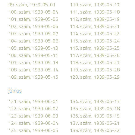
99. szám, 1939-05-01
110. szám, 1939-05-17
100. szám, 1939-05-04
111. szám, 1939-05-18
101. szám, 1939-05-05
112. szám, 1939-05-19
102. szám, 1939-05-06
113. szám, 1939-05-21
103. szám, 1939-05-07
114. szám, 1939-05-22
104. szám, 1939-05-08
115. szám, 1939-05-24
105. szám, 1939-05-10
116. szám, 1939-05-25
106. szám, 1939-05-11
117. szám, 1939-05-26
107. szám, 1939-05-13
118. szám, 1939-05-27
108. szám, 1939-05-14
119. szám, 1939-05-28
109. szám, 1939-05-15
120. szám, 1939-05-29
június
121. szám, 1939-06-01
134. szám, 1939-06-17
122. szám, 1939-06-02
135. szám, 1939-06-18
123. szám, 1939-06-03
136. szám, 1939-06-19
124. szám, 1939-06-04
137. szám, 1939-06-21
125. szám, 1939-06-05
138. szám, 1939-06-22