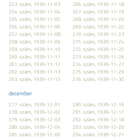
253. szám, 1939-11-03
266. szám, 1939-11-18
254. szám, 1939-11-04
267. szám, 1939-11-19
255. szám, 1939-11-05
268. szám, 1939-11-20
256. szám, 1939-11-06
269. szám, 1939-11-22
257. szám, 1939-11-08
270. szám, 1939-11-23
258. szám, 1939-11-09
271. szám, 1939-11-24
259. szám, 1939-11-10
272. szám, 1939-11-25
260. szám, 1939-11-11
273. szám, 1939-11-26
261. szám, 1939-11-12
274. szám, 1939-11-27
262. szám, 1939-11-13
275. szám, 1939-11-29
263. szám, 1939-11-15
276. szám, 1939-11-30
december
277. szám, 1939-12-01
290. szám, 1939-12-16
278. szám, 1939-12-02
291. szám, 1939-12-17
279. szám, 1939-12-03
292. szám, 1939-12-18
280. szám, 1939-12-04
293. szám, 1939-12-20
281. szám, 1939-12-06
294. szám, 1939-12-21