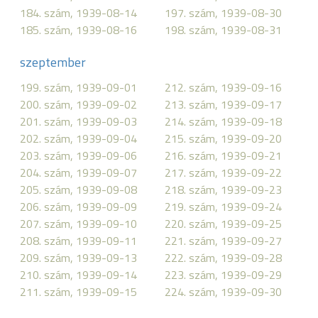
184. szám, 1939-08-14
197. szám, 1939-08-30
185. szám, 1939-08-16
198. szám, 1939-08-31
szeptember
199. szám, 1939-09-01
212. szám, 1939-09-16
200. szám, 1939-09-02
213. szám, 1939-09-17
201. szám, 1939-09-03
214. szám, 1939-09-18
202. szám, 1939-09-04
215. szám, 1939-09-20
203. szám, 1939-09-06
216. szám, 1939-09-21
204. szám, 1939-09-07
217. szám, 1939-09-22
205. szám, 1939-09-08
218. szám, 1939-09-23
206. szám, 1939-09-09
219. szám, 1939-09-24
207. szám, 1939-09-10
220. szám, 1939-09-25
208. szám, 1939-09-11
221. szám, 1939-09-27
209. szám, 1939-09-13
222. szám, 1939-09-28
210. szám, 1939-09-14
223. szám, 1939-09-29
211. szám, 1939-09-15
224. szám, 1939-09-30