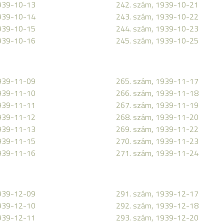
1939-10-13
242. szám, 1939-10-21
1939-10-14
243. szám, 1939-10-22
1939-10-15
244. szám, 1939-10-23
1939-10-16
245. szám, 1939-10-25
1939-11-09
265. szám, 1939-11-17
1939-11-10
266. szám, 1939-11-18
1939-11-11
267. szám, 1939-11-19
1939-11-12
268. szám, 1939-11-20
1939-11-13
269. szám, 1939-11-22
1939-11-15
270. szám, 1939-11-23
1939-11-16
271. szám, 1939-11-24
1939-12-09
291. szám, 1939-12-17
1939-12-10
292. szám, 1939-12-18
1939-12-11
293. szám, 1939-12-20