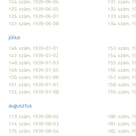
124. szám, 1939-06-04
131. szám, 
125. szám, 1939-06-05
132. szám, 
126. szám, 1939-06-07
133. szám, 
127. szám, 1939-06-08
134. szám, 
július
146. szám, 1939-07-01
153. szám, 
147. szám, 1939-07-02
154. szám, 
148. szám, 1939-07-03
155. szám, 
149. szám, 1939-07-05
156. szám, 
150. szám, 1939-07-06
157. szám, 
151. szám, 1939-07-07
158. szám, 
152. szám, 1939-07-08
159. szám, 
augusztus
173. szám, 1939-08-02
180. szám, 
174. szám, 1939-08-03
181. szám, 
175. szám, 1939-08-04
182. szám, 