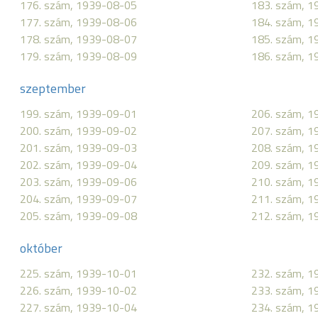
176. szám, 1939-08-05
183. szám, 
177. szám, 1939-08-06
184. szám, 
178. szám, 1939-08-07
185. szám, 
179. szám, 1939-08-09
186. szám, 
szeptember
199. szám, 1939-09-01
206. szám, 
200. szám, 1939-09-02
207. szám, 
201. szám, 1939-09-03
208. szám, 
202. szám, 1939-09-04
209. szám, 
203. szám, 1939-09-06
210. szám, 
204. szám, 1939-09-07
211. szám, 
205. szám, 1939-09-08
212. szám, 
október
225. szám, 1939-10-01
232. szám, 
226. szám, 1939-10-02
233. szám, 
227. szám, 1939-10-04
234. szám, 