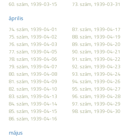
60. szám, 1939-03-15
73. szám, 1939-03-31
április
74. szám, 1939-04-01
87. szám, 1939-04-17
75. szám, 1939-04-02
88. szám, 1939-04-19
76. szám, 1939-04-03
89. szám, 1939-04-20
77. szám, 1939-04-05
90. szám, 1939-04-21
78. szám, 1939-04-06
91. szám, 1939-04-22
79. szám, 1939-04-07
92. szám, 1939-04-23
80. szám, 1939-04-08
93. szám, 1939-04-24
81. szám, 1939-04-09
94. szám, 1939-04-26
82. szám, 1939-04-10
95. szám, 1939-04-27
83. szám, 1939-04-13
96. szám, 1939-04-28
84. szám, 1939-04-14
97. szám, 1939-04-29
85. szám, 1939-04-15
98. szám, 1939-04-30
86. szám, 1939-04-16
május