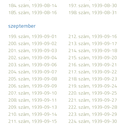
184. szám, 1939-08-14
197. szám, 1939-08-30
185. szám, 1939-08-16
198. szám, 1939-08-31
szeptember
199. szám, 1939-09-01
212. szám, 1939-09-16
200. szám, 1939-09-02
213. szám, 1939-09-17
201. szám, 1939-09-03
214. szám, 1939-09-18
202. szám, 1939-09-04
215. szám, 1939-09-20
203. szám, 1939-09-06
216. szám, 1939-09-21
204. szám, 1939-09-07
217. szám, 1939-09-22
205. szám, 1939-09-08
218. szám, 1939-09-23
206. szám, 1939-09-09
219. szám, 1939-09-24
207. szám, 1939-09-10
220. szám, 1939-09-25
208. szám, 1939-09-11
221. szám, 1939-09-27
209. szám, 1939-09-13
222. szám, 1939-09-28
210. szám, 1939-09-14
223. szám, 1939-09-29
211. szám, 1939-09-15
224. szám, 1939-09-30