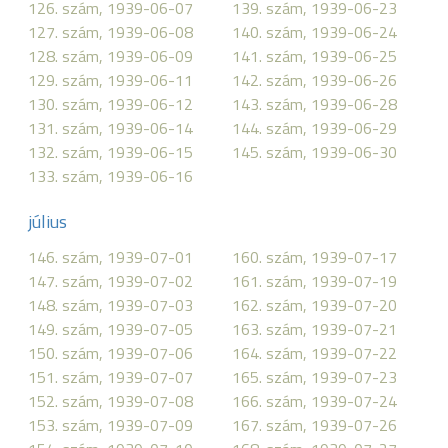
126. szám, 1939-06-07
139. szám, 1939-06-23
127. szám, 1939-06-08
140. szám, 1939-06-24
128. szám, 1939-06-09
141. szám, 1939-06-25
129. szám, 1939-06-11
142. szám, 1939-06-26
130. szám, 1939-06-12
143. szám, 1939-06-28
131. szám, 1939-06-14
144. szám, 1939-06-29
132. szám, 1939-06-15
145. szám, 1939-06-30
133. szám, 1939-06-16
július
146. szám, 1939-07-01
160. szám, 1939-07-17
147. szám, 1939-07-02
161. szám, 1939-07-19
148. szám, 1939-07-03
162. szám, 1939-07-20
149. szám, 1939-07-05
163. szám, 1939-07-21
150. szám, 1939-07-06
164. szám, 1939-07-22
151. szám, 1939-07-07
165. szám, 1939-07-23
152. szám, 1939-07-08
166. szám, 1939-07-24
153. szám, 1939-07-09
167. szám, 1939-07-26