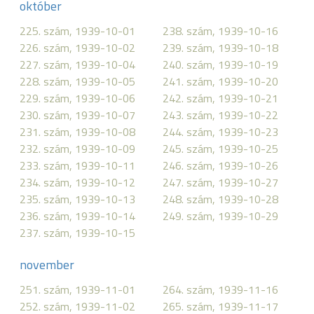
október
225. szám, 1939-10-01
238. szám, 1939-10-16
226. szám, 1939-10-02
239. szám, 1939-10-18
227. szám, 1939-10-04
240. szám, 1939-10-19
228. szám, 1939-10-05
241. szám, 1939-10-20
229. szám, 1939-10-06
242. szám, 1939-10-21
230. szám, 1939-10-07
243. szám, 1939-10-22
231. szám, 1939-10-08
244. szám, 1939-10-23
232. szám, 1939-10-09
245. szám, 1939-10-25
233. szám, 1939-10-11
246. szám, 1939-10-26
234. szám, 1939-10-12
247. szám, 1939-10-27
235. szám, 1939-10-13
248. szám, 1939-10-28
236. szám, 1939-10-14
249. szám, 1939-10-29
237. szám, 1939-10-15
november
251. szám, 1939-11-01
264. szám, 1939-11-16
252. szám, 1939-11-02
265. szám, 1939-11-17