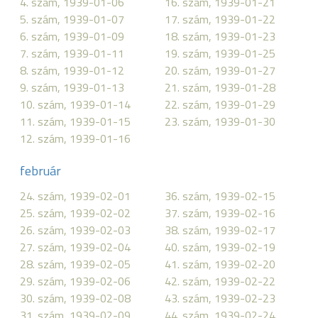
4. szám, 1939-01-06
16. szám, 1939-01-21
5. szám, 1939-01-07
17. szám, 1939-01-22
6. szám, 1939-01-09
18. szám, 1939-01-23
7. szám, 1939-01-11
19. szám, 1939-01-25
8. szám, 1939-01-12
20. szám, 1939-01-27
9. szám, 1939-01-13
21. szám, 1939-01-28
10. szám, 1939-01-14
22. szám, 1939-01-29
11. szám, 1939-01-15
23. szám, 1939-01-30
12. szám, 1939-01-16
február
24. szám, 1939-02-01
36. szám, 1939-02-15
25. szám, 1939-02-02
37. szám, 1939-02-16
26. szám, 1939-02-03
38. szám, 1939-02-17
27. szám, 1939-02-04
40. szám, 1939-02-19
28. szám, 1939-02-05
41. szám, 1939-02-20
29. szám, 1939-02-06
42. szám, 1939-02-22
30. szám, 1939-02-08
43. szám, 1939-02-23
31. szám, 1939-02-09
44. szám, 1939-02-24