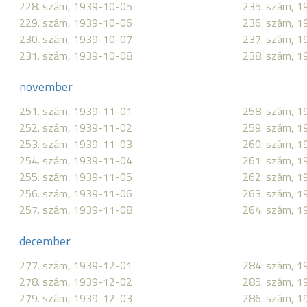
228. szám, 1939-10-05
235. szám, 
229. szám, 1939-10-06
236. szám, 
230. szám, 1939-10-07
237. szám, 
231. szám, 1939-10-08
238. szám, 
november
251. szám, 1939-11-01
258. szám, 
252. szám, 1939-11-02
259. szám, 
253. szám, 1939-11-03
260. szám, 
254. szám, 1939-11-04
261. szám, 
255. szám, 1939-11-05
262. szám, 
256. szám, 1939-11-06
263. szám, 
257. szám, 1939-11-08
264. szám, 
december
277. szám, 1939-12-01
284. szám, 
278. szám, 1939-12-02
285. szám, 
279. szám, 1939-12-03
286. szám, 