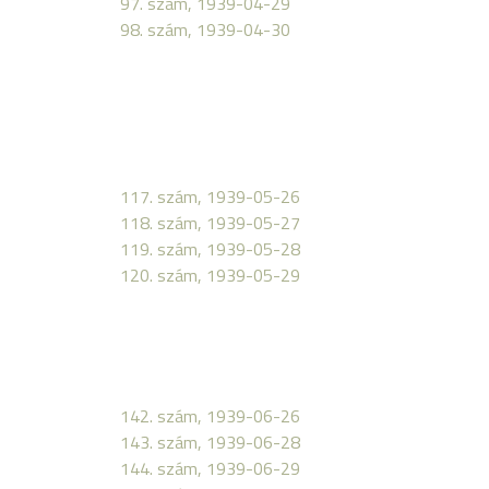
97. szám, 1939-04-29
98. szám, 1939-04-30
117. szám, 1939-05-26
118. szám, 1939-05-27
119. szám, 1939-05-28
120. szám, 1939-05-29
142. szám, 1939-06-26
143. szám, 1939-06-28
144. szám, 1939-06-29