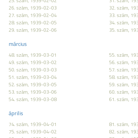
25. szám, 1939-02-02
31. szám, 19
26. szám, 1939-02-03
32. szám, 19
27. szám, 1939-02-04
33. szám, 19
28. szám, 1939-02-05
34. szám, 19
29. szám, 1939-02-06
35. szám, 19
március
48. szám, 1939-03-01
55. szám, 19
49. szám, 1939-03-02
56. szám, 19
50. szám, 1939-03-03
57. szám, 19
51. szám, 1939-03-04
58. szám, 19
52. szám, 1939-03-05
59. szám, 19
53. szám, 1939-03-06
60. szám, 19
54. szám, 1939-03-08
61. szám, 19
április
74. szám, 1939-04-01
81. szám, 19
75. szám, 1939-04-02
82. szám, 19