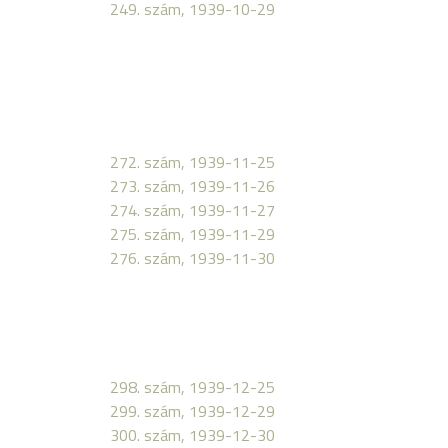
249. szám, 1939-10-29
272. szám, 1939-11-25
273. szám, 1939-11-26
274. szám, 1939-11-27
275. szám, 1939-11-29
276. szám, 1939-11-30
298. szám, 1939-12-25
299. szám, 1939-12-29
300. szám, 1939-12-30