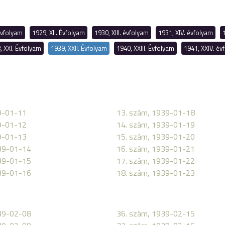
Évfolyam
1929, XII. Évfolyam
1930, XIII. évfolyam
1931, XIV. évfolyam
, XXI. Évfolyam
1939, XXII. Évfolyam
1940, XXIII. Évfolyam
1941, XXIV. év
9-01-11
13. szám, 1939-01-18
9-01-12
14. szám, 1939-01-19
9-01-13
15. szám, 1939-01-20
39-01-14
16. szám, 1939-01-21
39-01-15
17. szám, 1939-01-22
39-01-16
18. szám, 1939-01-23
39-02-08
36. szám, 1939-02-15