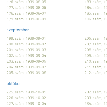
176. szám, 1939-08-05
183. szám, 
177. szám, 1939-08-06
184. szám, 
178. szám, 1939-08-07
185. szám, 
179. szám, 1939-08-09
186. szám, 
szeptember
199. szám, 1939-09-01
206. szám, 
200. szám, 1939-09-02
207. szám, 
201. szám, 1939-09-03
208. szám, 
202. szám, 1939-09-04
209. szám, 
203. szám, 1939-09-06
210. szám, 
204. szám, 1939-09-07
211. szám, 
205. szám, 1939-09-08
212. szám, 
október
225. szám, 1939-10-01
232. szám, 
226. szám, 1939-10-02
233. szám, 
227. szám, 1939-10-04
234. szám, 