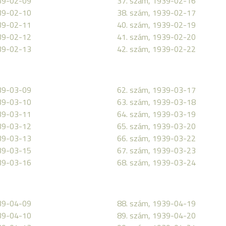
39-02-09
37. szám, 1939-02-16
39-02-10
38. szám, 1939-02-17
39-02-11
40. szám, 1939-02-19
39-02-12
41. szám, 1939-02-20
39-02-13
42. szám, 1939-02-22
39-03-09
62. szám, 1939-03-17
39-03-10
63. szám, 1939-03-18
39-03-11
64. szám, 1939-03-19
39-03-12
65. szám, 1939-03-20
39-03-13
66. szám, 1939-03-22
39-03-15
67. szám, 1939-03-23
39-03-16
68. szám, 1939-03-24
39-04-09
88. szám, 1939-04-19
39-04-10
89. szám, 1939-04-20