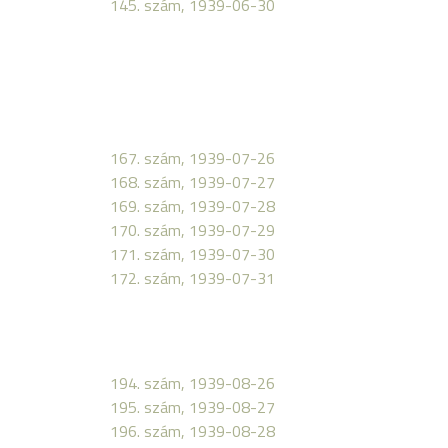
145. szám, 1939-06-30
167. szám, 1939-07-26
168. szám, 1939-07-27
169. szám, 1939-07-28
170. szám, 1939-07-29
171. szám, 1939-07-30
172. szám, 1939-07-31
194. szám, 1939-08-26
195. szám, 1939-08-27
196. szám, 1939-08-28