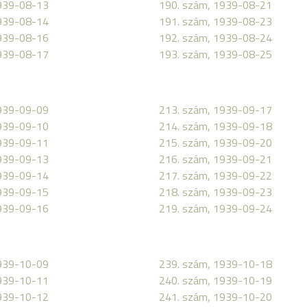
1939-08-13
190. szám, 1939-08-21
1939-08-14
191. szám, 1939-08-23
1939-08-16
192. szám, 1939-08-24
1939-08-17
193. szám, 1939-08-25
1939-09-09
213. szám, 1939-09-17
1939-09-10
214. szám, 1939-09-18
1939-09-11
215. szám, 1939-09-20
1939-09-13
216. szám, 1939-09-21
1939-09-14
217. szám, 1939-09-22
1939-09-15
218. szám, 1939-09-23
1939-09-16
219. szám, 1939-09-24
1939-10-09
239. szám, 1939-10-18
1939-10-11
240. szám, 1939-10-19
1939-10-12
241. szám, 1939-10-20