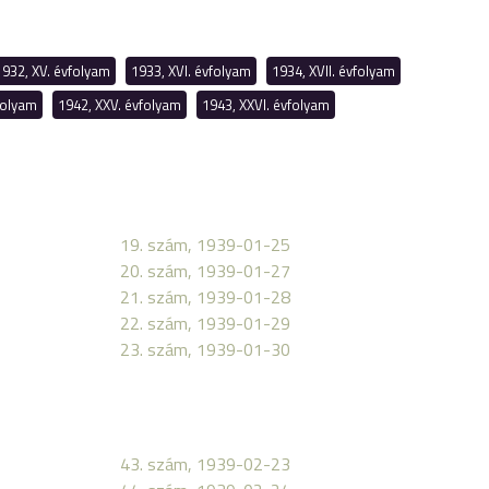
1932, XV. évfolyam
1933, XVI. évfolyam
1934, XVII. évfolyam
folyam
1942, XXV. évfolyam
1943, XXVI. évfolyam
19. szám, 1939-01-25
20. szám, 1939-01-27
21. szám, 1939-01-28
22. szám, 1939-01-29
23. szám, 1939-01-30
43. szám, 1939-02-23