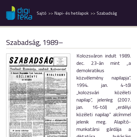
Sajtó
Napi- és hetilapok
Szabadság
Szabadság, 1989–
Kolozsváron indult 1989.
dec. 23-án mint „a
demokratikus
közvélemény napilapja”.
1994. jan. 4-től
„kolozsvári közéleti
napilap”, jelenleg (2007.
jan. 16-tól) „erdélyi
közéleti napilap” alcímmel
jelenik meg. Alapító-
munkatársi gárdája a
diktatúra bukásáig