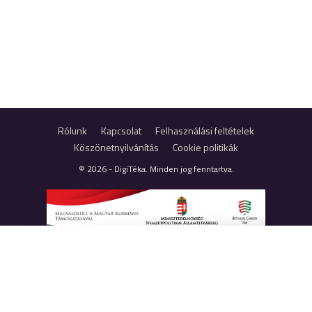
Rólunk
Kapcsolat
Felhasználási feltételek
Köszönetnyilvánítás
Cookie politikák
© 2026 - DigiTéka. Minden jog fenntartva.