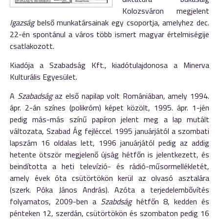
Kolozsváron megjelent
Igazság
belső munkatársainak egy csoportja, amelyhez dec.
22-én spontánul a város több ismert magyar értelmiségije
csatlakozott.
Kiadója a Szabadság Kft., kiadótulajdonosa a Minerva
Kulturális Egyesület.
A
Szabadság
az első napilap volt Romániában, amely 1994.
ápr. 2-án színes (polikróm) képet közölt, 1995. ápr. 1-jén
pedig más-más színű papíron jelent meg a lap mutált
változata, Szabad Ág fejléccel. 1995 januárjától a szombati
lapszám 16 oldalas lett, 1996 januárjától pedig az addig
hetente ötször megjelenő újság hétfőn is jelentkezett, és
beindította a heti televízió- és rádió-műsormellékletét,
amely évek óta csütörtökön kerül az olvasó asztalára
(szerk. Póka János András). Azóta a terjedelembővítés
folyamatos, 2009-ben a
Szabdság
hétfőn 8, kedden és
pénteken 12, szerdán, csütörtökön és szombaton pedig 16