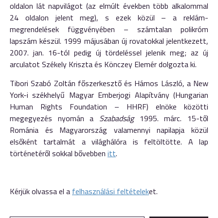
oldalon lát napvilágot (az elmúlt években több alkalommal
24 oldalon jelent meg), s ezek közül – a reklám-
megrendelések függvényében – számtalan polikróm
lapszám készül. 1999 májusában új rovatokkal jelentkezett,
2007. jan. 16-tól pedig új tördeléssel jelenik meg; az új
arculatot Székely Kriszta és Könczey Elemér dolgozta ki.
Tibori Szabó Zoltán főszerkesztő és Hámos László, a New
York-i székhelyű Magyar Emberjogi Alapítvány (Hungarian
Human Rights Foundation – HHRF) elnöke közötti
megegyezés nyomán a
Szabadság
1995. márc. 15-től
Románia és Magyarország valamennyi napilapja közül
elsőként tartalmát a világhálóra is feltöltötte. A lap
történetéről sokkal bővebben
itt
.
Kérjük olvassa el a
felhasználási feltételek
et.