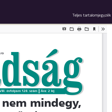
Teljes tartalomjegyzék