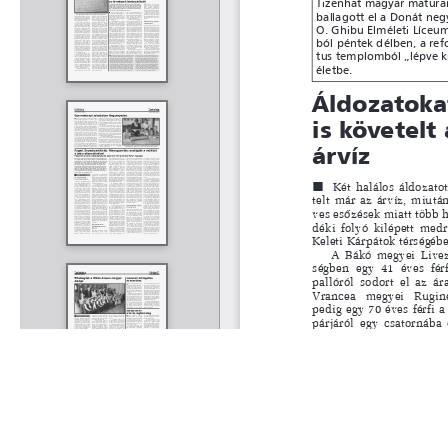
Rólunk
Kapcsolat
Felhasználási feltételek
Köszönetnyilvánítá