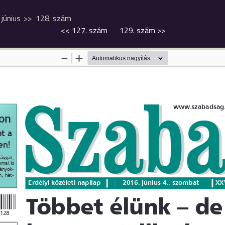
június
128. szám
<<
127. szám
129. szám
>>