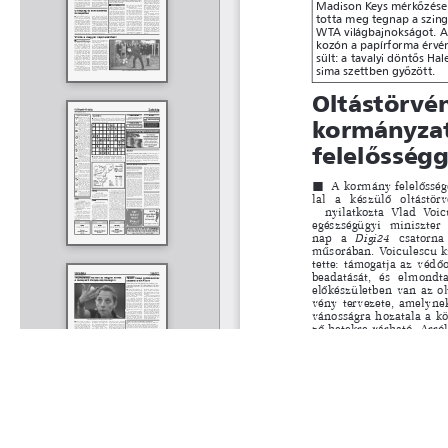
Rólunk
Kapcsolat
Felhasználási feltételek
Köszönetnyilvánítá