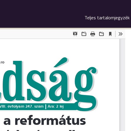
Teljes tartalomjegyzék