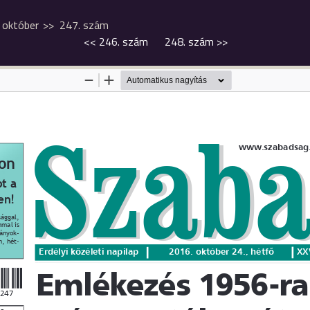
október
247. szám
<<
246. szám
248. szám
>>