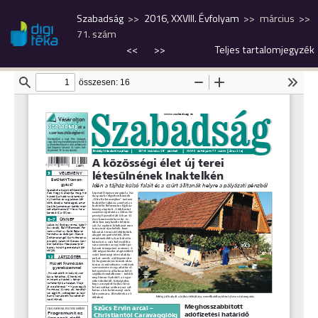
Szabadság
2016, XXVIII. Évfolyam
március
71. szám
<<
>>
Teljes tartalomjegyzék