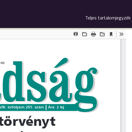
Teljes tartalomjegyzék