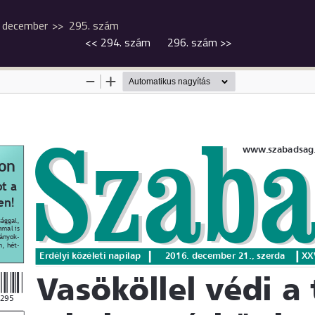
december
295. szám
<<
294. szám
296. szám
>>