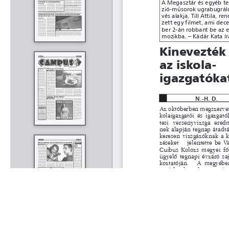
Rólunk
Kapcsolat
Felhasználási feltételek
Köszönetnyilvánítá