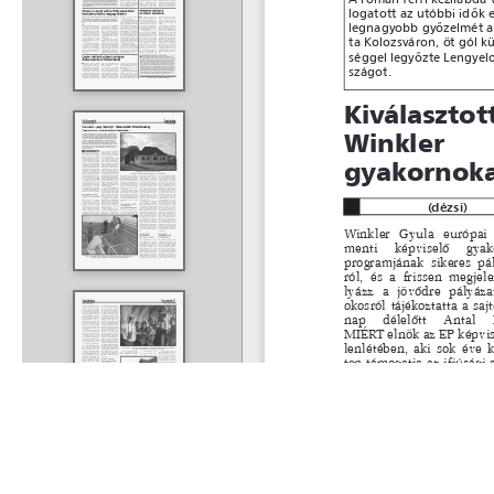
Rólunk
Kapcsolat
Felhasználási feltételek
Köszönetnyilvánítá