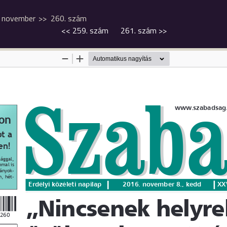
november
260. szám
<<
259. szám
261. szám
>>