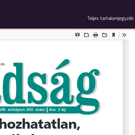
Teljes tartalomjegyzék