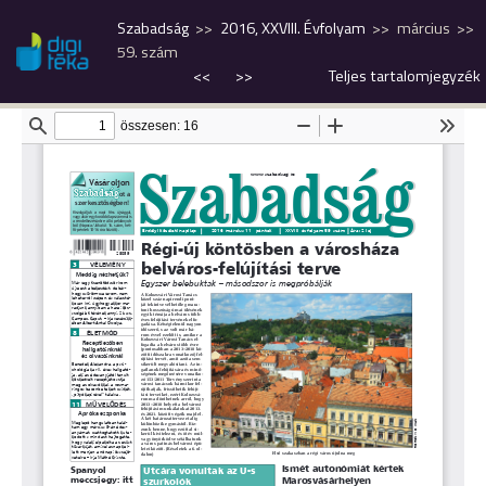
Szabadság
2016, XXVIII. Évfolyam
március
59. szám
<<
>>
Teljes tartalomjegyzék