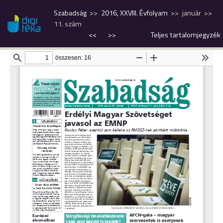
Szabadság
2016, XXVIII. Évfolyam
január
11. szám
<<
>>
Teljes tartalomjegyzék