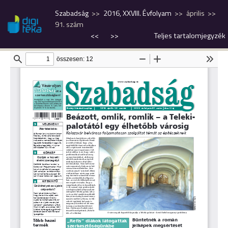
Szabadság
2016, XXVIII. Évfolyam
április
91. szám
<<
>>
Teljes tartalomjegyzék