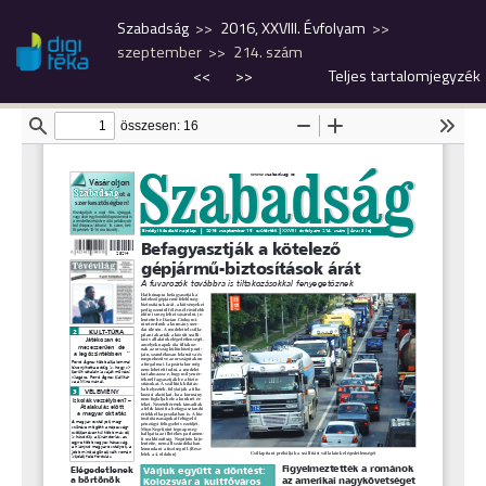
Szabadság
2016, XXVIII. Évfolyam
szeptember
214. szám
<<
>>
Teljes tartalomjegyzék