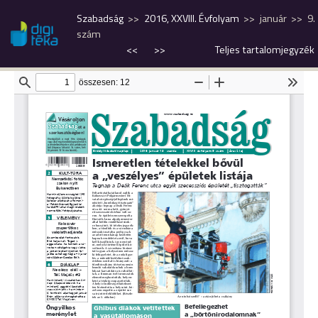
Szabadság
2016, XXVIII. Évfolyam
január
9.
szám
<<
>>
Teljes tartalomjegyzék