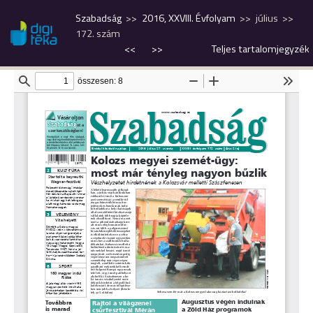
Szabadság
2016, XXVIII. Évfolyam
július
172. szám
<<
>>
Teljes tartalomjegyzék