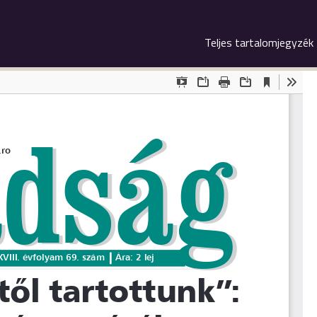
Teljes tartalomjegyzék