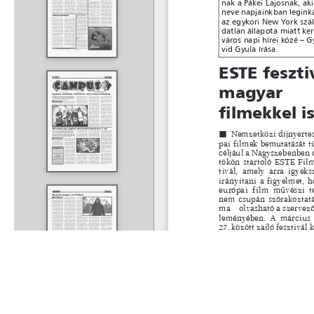
Rólunk
Kapcsolat
Felhasználási feltételek
Köszönetnyilvánítá