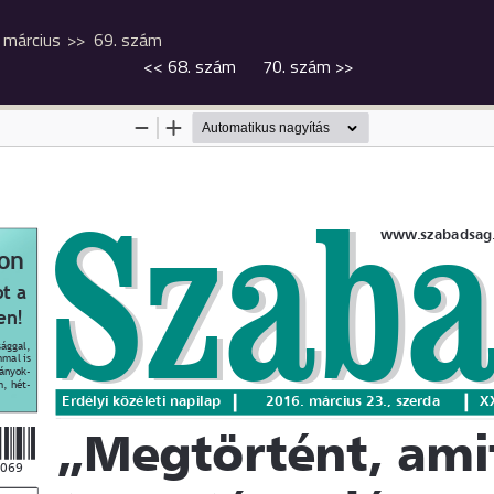
március
69. szám
<<
68. szám
70. szám
>>