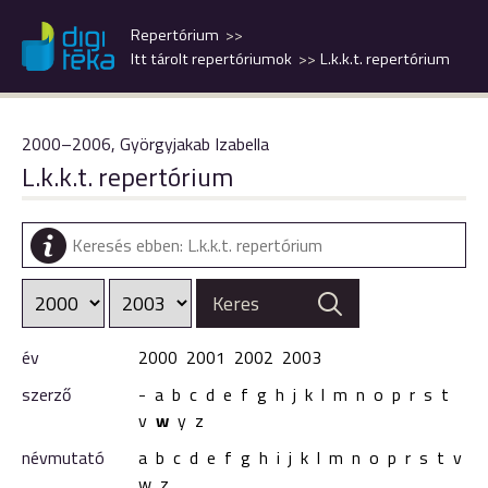
Repertórium
Itt tárolt repertóriumok
L.k.k.t. repertórium
2000–2006, Györgyjakab Izabella
L.k.k.t. repertórium
év
2000
2001
2002
2003
szerző
-
a
b
c
d
e
f
g
h
j
k
l
m
n
o
p
r
s
t
v
w
y
z
névmutató
a
b
c
d
e
f
g
h
i
j
k
l
m
n
o
p
r
s
t
v
w
z