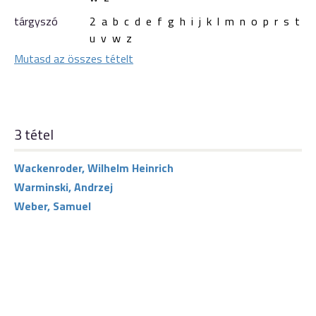
tárgyszó
2
a
b
c
d
e
f
g
h
i
j
k
l
m
n
o
p
r
s
t
u
v
w
z
Mutasd az összes tételt
3 tétel
Wackenroder, Wilhelm Heinrich
Warminski, Andrzej
Weber, Samuel