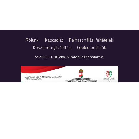
Rólunk
Kapcsolat
Felhasználási feltételek
Köszönetnyilvánítás
Cookie politikák
© 2026 - DigiTéka. Minden jog fenntartva.