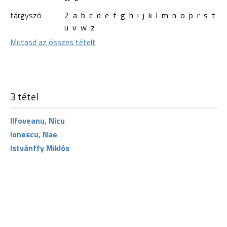
tárgyszó
2
a
b
c
d
e
f
g
h
i
j
k
l
m
n
o
p
r
s
t
u
v
w
z
Mutasd az összes tételt
3 tétel
Ilfoveanu, Nicu
Ionescu, Nae
Istvánffy Miklós