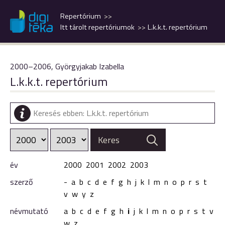
Repertórium
Itt tárolt repertóriumok
L.k.k.t. repertórium
2000–2006, Györgyjakab Izabella
L.k.k.t. repertórium
év
2000
2001
2002
2003
szerző
-
a
b
c
d
e
f
g
h
j
k
l
m
n
o
p
r
s
t
v
w
y
z
névmutató
a
b
c
d
e
f
g
h
i
j
k
l
m
n
o
p
r
s
t
v
w
z