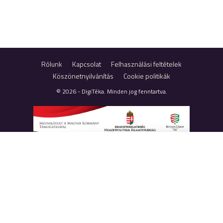
Rólunk
Kapcsolat
Felhasználási feltételek
Köszönetnyilvánítás
Cookie politikák
© 2026 - DigiTéka. Minden jog fenntartva.