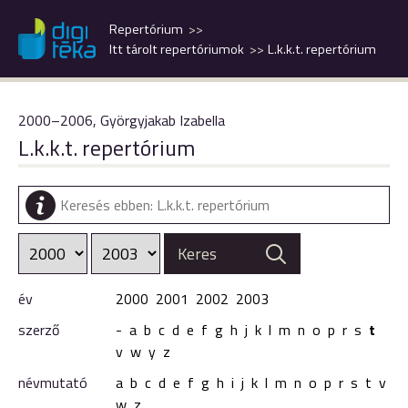
Repertórium
Itt tárolt repertóriumok
L.k.k.t. repertórium
2000–2006, Györgyjakab Izabella
L.k.k.t. repertórium
év
2000
2001
2002
2003
szerző
-
a
b
c
d
e
f
g
h
j
k
l
m
n
o
p
r
s
t
v
w
y
z
névmutató
a
b
c
d
e
f
g
h
i
j
k
l
m
n
o
p
r
s
t
v
w
z