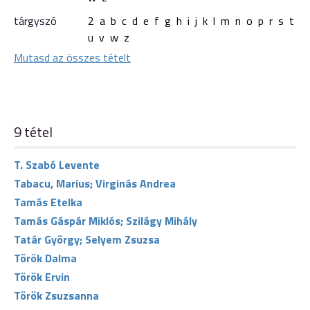
tárgyszó
2
a
b
c
d
e
f
g
h
i
j
k
l
m
n
o
p
r
s
t
u
v
w
z
Mutasd az összes tételt
9 tétel
T. Szabó Levente
Tabacu, Marius; Virginás Andrea
Tamás Etelka
Tamás Gáspár Miklós; Szilágy Mihály
Tatár György; Selyem Zsuzsa
Török Dalma
Török Ervin
Török Zsuzsanna