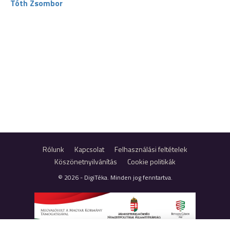
Tóth Zsombor
Rólunk
Kapcsolat
Felhasználási feltételek
Köszönetnyilvánítás
Cookie politikák
© 2026 - DigiTéka. Minden jog fenntartva.