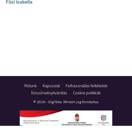
Füzi Izabella
Rólunk
Kapcsolat
Felhasználási feltételek
Köszönetnyilvánítás
Cookie politikák
© 2026 - DigiTéka. Minden jog fenntartva.