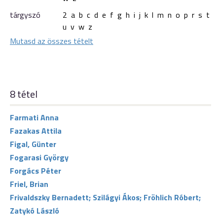
tárgyszó
2
a
b
c
d
e
f
g
h
i
j
k
l
m
n
o
p
r
s
t
u
v
w
z
Mutasd az összes tételt
8 tétel
Farmati Anna
Fazakas Attila
Figal, Günter
Fogarasi György
Forgács Péter
Friel, Brian
Frivaldszky Bernadett; Szilágyi Ákos; Fröhlich Róbert;
Zatykó László