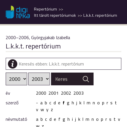
Repertórium
Itt tárolt repertóriumok
L.k.k.t. repertórium
2000–2006, Györgyjakab Izabella
L.k.k.t. repertórium
év
2000
2001
2002
2003
szerző
-
a
b
c
d
e
f
g
h
j
k
l
m
n
o
p
r
s
t
v
w
y
z
névmutató
a
b
c
d
e
f
g
h
i
j
k
l
m
n
o
p
r
s
t
v
w
z