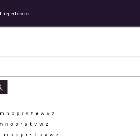
.t. repertórium
m
n
o
p
r
s
t
v
w
y
z
m
n
o
p
r
s
t
v
w
z
l
m
n
o
p
r
s
t
u
v
w
z