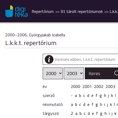
Repertórium
Itt tárolt repertóriumok
L.k.k
2000–2006, Györgyjakab Izabella
L.k.k.t. repertórium
év
2000
2001
2002
2003
szerző
-
a
b
c
d
e
f
g
h
j
k
l
névmutató
a
b
c
d
e
f
g
h
i
j
k
l
tárgyszó
2
a
b
c
d
e
f
g
h
i
j
k