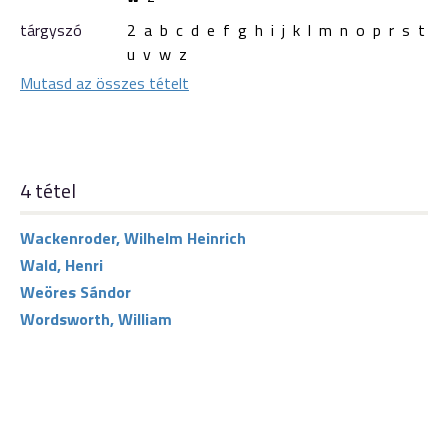
tárgyszó
2
a
b
c
d
e
f
g
h
i
j
k
l
m
n
o
p
r
s
t
u
v
w
z
Mutasd az összes tételt
4 tétel
Wackenroder, Wilhelm Heinrich
Wald, Henri
Weöres Sándor
Wordsworth, William