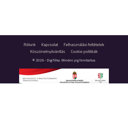
Rólunk
Kapcsolat
Felhasználási feltételek
Köszönetnyilvánítás
Cookie politikák
© 2026 - DigiTéka. Minden jog fenntartva.