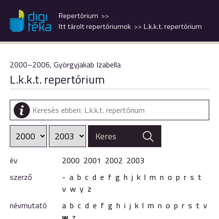
Repertórium
Itt tárolt repertóriumok
L.k.k.t. repertórium
2000–2006, Györgyjakab Izabella
L.k.k.t. repertórium
év
2000
2001
2002
2003
szerző
-
a
b
c
d
e
f
g
h
j
k
l
m
n
o
p
r
s
t
v
w
y
z
névmutató
a
b
c
d
e
f
g
h
i
j
k
l
m
n
o
p
r
s
t
v
w
z