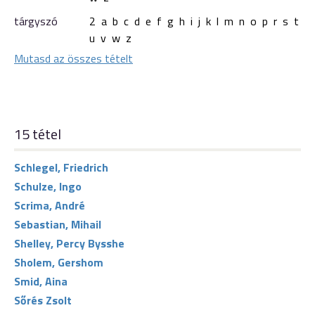
tárgyszó
2
a
b
c
d
e
f
g
h
i
j
k
l
m
n
o
p
r
s
t
u
v
w
z
Mutasd az összes tételt
15 tétel
Schlegel, Friedrich
Schulze, Ingo
Scrima, André
Sebastian, Mihail
Shelley, Percy Bysshe
Sholem, Gershom
Smid, Aina
Sőrés Zsolt