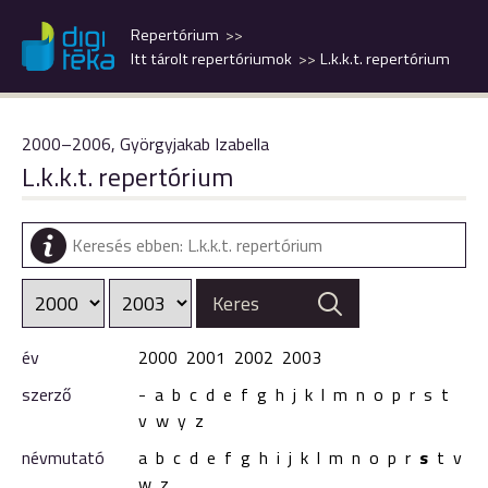
Repertórium
Itt tárolt repertóriumok
L.k.k.t. repertórium
2000–2006, Györgyjakab Izabella
L.k.k.t. repertórium
év
2000
2001
2002
2003
szerző
-
a
b
c
d
e
f
g
h
j
k
l
m
n
o
p
r
s
t
v
w
y
z
névmutató
a
b
c
d
e
f
g
h
i
j
k
l
m
n
o
p
r
s
t
v
w
z