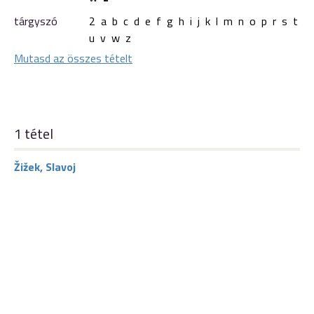
tárgyszó
2
a
b
c
d
e
f
g
h
i
j
k
l
m
n
o
p
r
s
t
u
v
w
z
Mutasd az összes tételt
1 tétel
Žižek, Slavoj