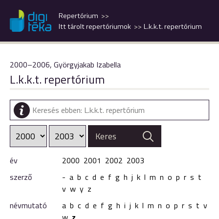
Repertórium
Itt tárolt repertóriumok
L.k.k.t. repertórium
2000–2006, Györgyjakab Izabella
L.k.k.t. repertórium
év
2000
2001
2002
2003
szerző
-
a
b
c
d
e
f
g
h
j
k
l
m
n
o
p
r
s
t
v
w
y
z
névmutató
a
b
c
d
e
f
g
h
i
j
k
l
m
n
o
p
r
s
t
v
w
z