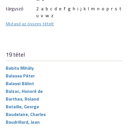
tárgyszó
2
a
b
c
d
e
f
g
h
i
j
k
l
m
n
o
p
r
s
t
u
v
w
z
Mutasd az összes tételt
19 tétel
Babits Mihály
Balassa Péter
Balassi Bálint
Balzac, Honoré de
Barthes, Roland
Bataille, George
Baudelaire, Charles
Baudrillard, Jean