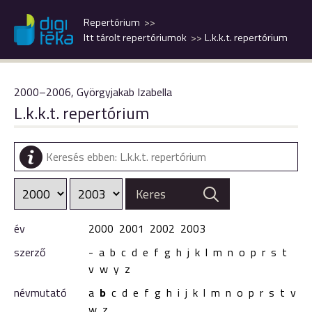
Repertórium
Itt tárolt repertóriumok
L.k.k.t. repertórium
2000–2006, Györgyjakab Izabella
L.k.k.t. repertórium
év
2000
2001
2002
2003
szerző
-
a
b
c
d
e
f
g
h
j
k
l
m
n
o
p
r
s
t
v
w
y
z
névmutató
a
b
c
d
e
f
g
h
i
j
k
l
m
n
o
p
r
s
t
v
w
z