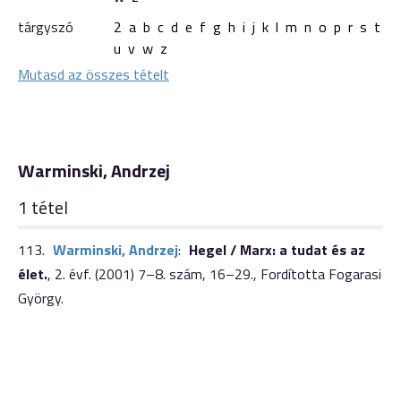
tárgyszó
2
a
b
c
d
e
f
g
h
i
j
k
l
m
n
o
p
r
s
t
u
v
w
z
Mutasd az összes tételt
Warminski, Andrzej
1 tétel
113.
Warminski, Andrzej
:
Hegel / Marx: a tudat és az
élet.
,
2. évf. (2001) 7–8. szám
,
16–29.
,
Fordította Fogarasi
György.