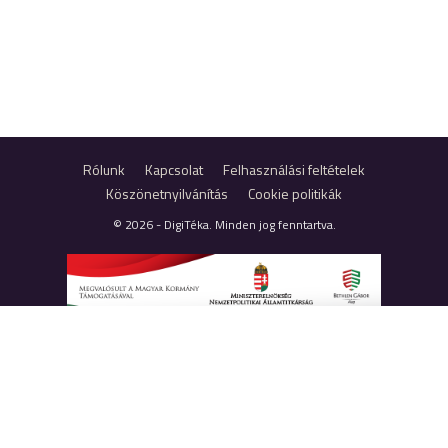
Rólunk
Kapcsolat
Felhasználási feltételek
Köszönetnyilvánítás
Cookie politikák
© 2026 - DigiTéka. Minden jog fenntartva.