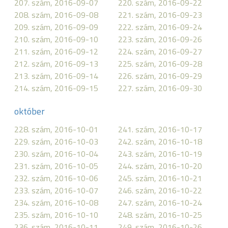
207. szám, 2016-09-07
220. szám, 2016-09-22
208. szám, 2016-09-08
221. szám, 2016-09-23
209. szám, 2016-09-09
222. szám, 2016-09-24
210. szám, 2016-09-10
223. szám, 2016-09-26
211. szám, 2016-09-12
224. szám, 2016-09-27
212. szám, 2016-09-13
225. szám, 2016-09-28
213. szám, 2016-09-14
226. szám, 2016-09-29
214. szám, 2016-09-15
227. szám, 2016-09-30
október
228. szám, 2016-10-01
241. szám, 2016-10-17
229. szám, 2016-10-03
242. szám, 2016-10-18
230. szám, 2016-10-04
243. szám, 2016-10-19
231. szám, 2016-10-05
244. szám, 2016-10-20
232. szám, 2016-10-06
245. szám, 2016-10-21
233. szám, 2016-10-07
246. szám, 2016-10-22
234. szám, 2016-10-08
247. szám, 2016-10-24
235. szám, 2016-10-10
248. szám, 2016-10-25
236. szám, 2016-10-11
249. szám, 2016-10-26