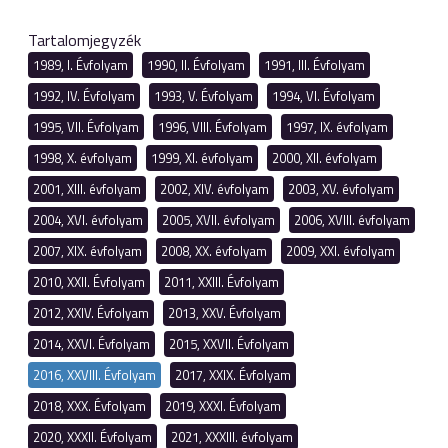
Tartalomjegyzék
1989, I. Évfolyam
1990, II. Évfolyam
1991, III. Évfolyam
1992, IV. Évfolyam
1993, V. Évfolyam
1994, VI. Évfolyam
1995, VII. Évfolyam
1996, VIII. Évfolyam
1997, IX. évfolyam
1998, X. évfolyam
1999, XI. évfolyam
2000, XII. évfolyam
2001, XIII. évfolyam
2002, XIV. évfolyam
2003, XV. évfolyam
2004, XVI. évfolyam
2005, XVII. évfolyam
2006, XVIII. évfolyam
2007, XIX. évfolyam
2008, XX. évfolyam
2009, XXI. évfolyam
2010, XXII. Évfolyam
2011, XXIII. Évfolyam
2012, XXIV. Évfolyam
2013, XXV. Évfolyam
2014, XXVI. Évfolyam
2015, XXVII. Évfolyam
2016, XXVIII. Évfolyam
2017, XXIX. Évfolyam
2018, XXX. Évfolyam
2019, XXXI. Évfolyam
2020, XXXII. Évfolyam
2021, XXXIII. évfolyam