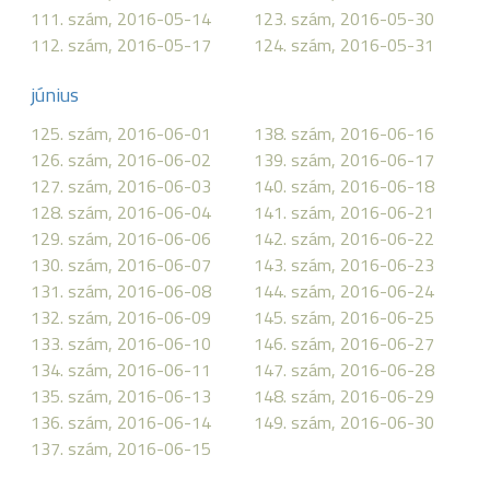
111. szám, 2016-05-14
123. szám, 2016-05-30
112. szám, 2016-05-17
124. szám, 2016-05-31
június
125. szám, 2016-06-01
138. szám, 2016-06-16
126. szám, 2016-06-02
139. szám, 2016-06-17
127. szám, 2016-06-03
140. szám, 2016-06-18
128. szám, 2016-06-04
141. szám, 2016-06-21
129. szám, 2016-06-06
142. szám, 2016-06-22
130. szám, 2016-06-07
143. szám, 2016-06-23
131. szám, 2016-06-08
144. szám, 2016-06-24
132. szám, 2016-06-09
145. szám, 2016-06-25
133. szám, 2016-06-10
146. szám, 2016-06-27
134. szám, 2016-06-11
147. szám, 2016-06-28
135. szám, 2016-06-13
148. szám, 2016-06-29
136. szám, 2016-06-14
149. szám, 2016-06-30
137. szám, 2016-06-15