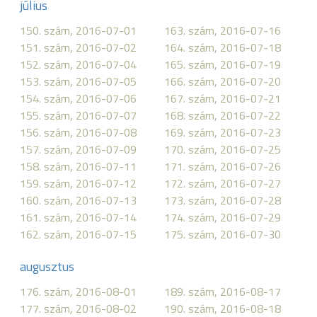
július
150. szám, 2016-07-01
163. szám, 2016-07-16
151. szám, 2016-07-02
164. szám, 2016-07-18
152. szám, 2016-07-04
165. szám, 2016-07-19
153. szám, 2016-07-05
166. szám, 2016-07-20
154. szám, 2016-07-06
167. szám, 2016-07-21
155. szám, 2016-07-07
168. szám, 2016-07-22
156. szám, 2016-07-08
169. szám, 2016-07-23
157. szám, 2016-07-09
170. szám, 2016-07-25
158. szám, 2016-07-11
171. szám, 2016-07-26
159. szám, 2016-07-12
172. szám, 2016-07-27
160. szám, 2016-07-13
173. szám, 2016-07-28
161. szám, 2016-07-14
174. szám, 2016-07-29
162. szám, 2016-07-15
175. szám, 2016-07-30
augusztus
176. szám, 2016-08-01
189. szám, 2016-08-17
177. szám, 2016-08-02
190. szám, 2016-08-18