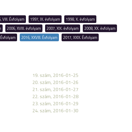
, VIII. Évfolyam
1997, IX. évfolyam
1998, X. évfolyam
m
2006, XVIII. évfolyam
2007, XIX. évfolyam
2008, XX. évfolyam
. Évfolyam
2016, XXVIII. Évfolyam
2017, XXIX. Évfolyam
19. szám, 2016-01-25
20. szám, 2016-01-26
21. szám, 2016-01-27
22. szám, 2016-01-28
23. szám, 2016-01-29
24. szám, 2016-01-30