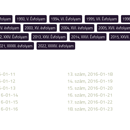
vfolyam
1993, V. Évfolyam
1994, VI. Évfolyam
1995, VII. Évfolyam
1996
IV. évfolyam
2003, XV. évfolyam
2004, XVI. évfolyam
2005, XVII. évfolya
2, XXIV. Évfolyam
2013, XXV. Évfolyam
2014, XXVI. Évfolyam
2015, XXVII
021, XXXIII. évfolyam
2022, XXXIV. évfolyam
6-01-11
13. szám, 2016-01-18
6-01-12
14. szám, 2016-01-19
6-01-13
15. szám, 2016-01-20
16-01-14
16. szám, 2016-01-21
16-01-15
17. szám, 2016-01-22
16-01-16
18. szám, 2016-01-23