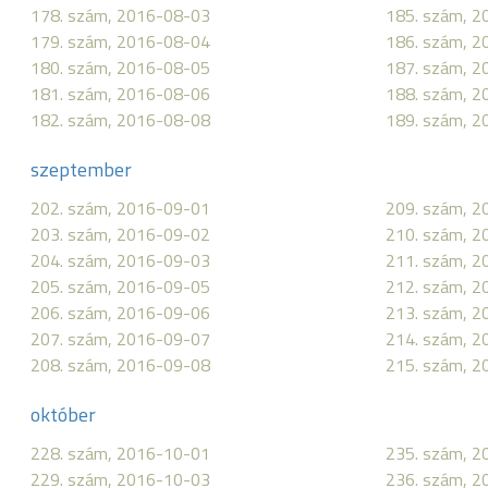
178. szám, 2016-08-03
185. szám, 
179. szám, 2016-08-04
186. szám, 
180. szám, 2016-08-05
187. szám, 
181. szám, 2016-08-06
188. szám, 
182. szám, 2016-08-08
189. szám, 
szeptember
202. szám, 2016-09-01
209. szám, 
203. szám, 2016-09-02
210. szám, 
204. szám, 2016-09-03
211. szám, 
205. szám, 2016-09-05
212. szám, 
206. szám, 2016-09-06
213. szám, 
207. szám, 2016-09-07
214. szám, 
208. szám, 2016-09-08
215. szám, 
október
228. szám, 2016-10-01
235. szám, 
229. szám, 2016-10-03
236. szám, 