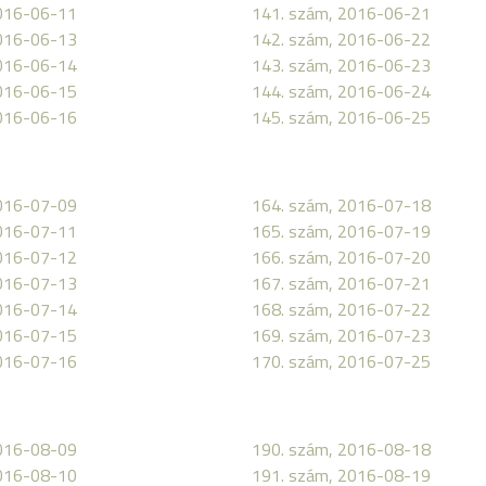
2016-06-11
141. szám, 2016-06-21
2016-06-13
142. szám, 2016-06-22
2016-06-14
143. szám, 2016-06-23
2016-06-15
144. szám, 2016-06-24
2016-06-16
145. szám, 2016-06-25
2016-07-09
164. szám, 2016-07-18
2016-07-11
165. szám, 2016-07-19
2016-07-12
166. szám, 2016-07-20
2016-07-13
167. szám, 2016-07-21
2016-07-14
168. szám, 2016-07-22
2016-07-15
169. szám, 2016-07-23
2016-07-16
170. szám, 2016-07-25
2016-08-09
190. szám, 2016-08-18
2016-08-10
191. szám, 2016-08-19