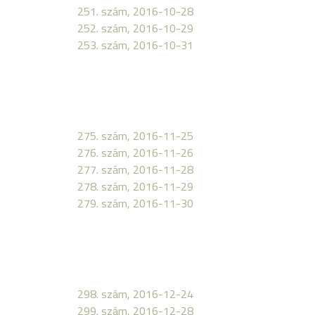
251. szám, 2016-10-28
252. szám, 2016-10-29
253. szám, 2016-10-31
275. szám, 2016-11-25
276. szám, 2016-11-26
277. szám, 2016-11-28
278. szám, 2016-11-29
279. szám, 2016-11-30
298. szám, 2016-12-24
299. szám, 2016-12-28