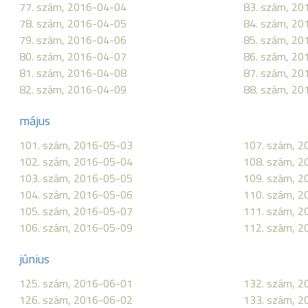
77. szám, 2016-04-04
83. szám, 20
78. szám, 2016-04-05
84. szám, 20
79. szám, 2016-04-06
85. szám, 20
80. szám, 2016-04-07
86. szám, 20
81. szám, 2016-04-08
87. szám, 20
82. szám, 2016-04-09
88. szám, 20
május
101. szám, 2016-05-03
107. szám, 
102. szám, 2016-05-04
108. szám, 
103. szám, 2016-05-05
109. szám, 
104. szám, 2016-05-06
110. szám, 
105. szám, 2016-05-07
111. szám, 
106. szám, 2016-05-09
112. szám, 
június
125. szám, 2016-06-01
132. szám, 
126. szám, 2016-06-02
133. szám, 