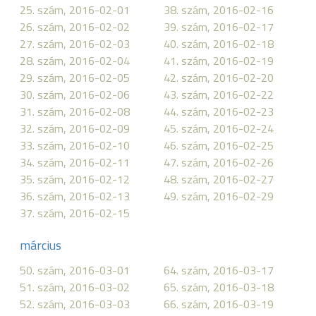
25. szám, 2016-02-01
38. szám, 2016-02-16
26. szám, 2016-02-02
39. szám, 2016-02-17
27. szám, 2016-02-03
40. szám, 2016-02-18
28. szám, 2016-02-04
41. szám, 2016-02-19
29. szám, 2016-02-05
42. szám, 2016-02-20
30. szám, 2016-02-06
43. szám, 2016-02-22
31. szám, 2016-02-08
44. szám, 2016-02-23
32. szám, 2016-02-09
45. szám, 2016-02-24
33. szám, 2016-02-10
46. szám, 2016-02-25
34. szám, 2016-02-11
47. szám, 2016-02-26
35. szám, 2016-02-12
48. szám, 2016-02-27
36. szám, 2016-02-13
49. szám, 2016-02-29
37. szám, 2016-02-15
március
50. szám, 2016-03-01
64. szám, 2016-03-17
51. szám, 2016-03-02
65. szám, 2016-03-18
52. szám, 2016-03-03
66. szám, 2016-03-19