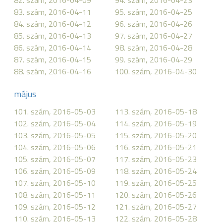
82. szám, 2016-04-09
94. szám, 2016-04-23
83. szám, 2016-04-11
95. szám, 2016-04-25
84. szám, 2016-04-12
96. szám, 2016-04-26
85. szám, 2016-04-13
97. szám, 2016-04-27
86. szám, 2016-04-14
98. szám, 2016-04-28
87. szám, 2016-04-15
99. szám, 2016-04-29
88. szám, 2016-04-16
100. szám, 2016-04-30
május
101. szám, 2016-05-03
113. szám, 2016-05-18
102. szám, 2016-05-04
114. szám, 2016-05-19
103. szám, 2016-05-05
115. szám, 2016-05-20
104. szám, 2016-05-06
116. szám, 2016-05-21
105. szám, 2016-05-07
117. szám, 2016-05-23
106. szám, 2016-05-09
118. szám, 2016-05-24
107. szám, 2016-05-10
119. szám, 2016-05-25
108. szám, 2016-05-11
120. szám, 2016-05-26
109. szám, 2016-05-12
121. szám, 2016-05-27
110. szám, 2016-05-13
122. szám, 2016-05-28