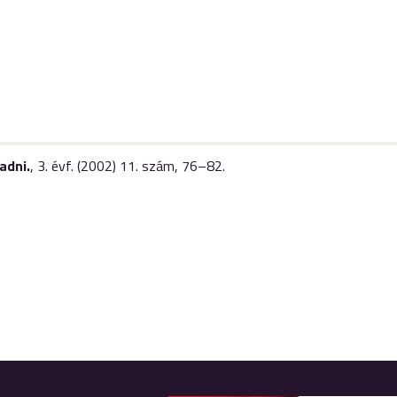
adni.
,
3. évf. (2002) 11. szám
,
76–82.