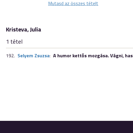
Mutasd az összes tételt
Kristeva, Julia
1 tétel
192.
Selyem Zsuzsa
:
A humor kettős mozgása. Vágni, has