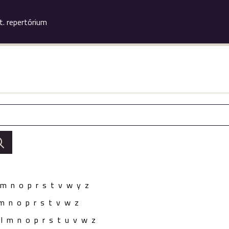
.t. repertórium
m
n
o
p
r
s
t
v
w
y
z
m
n
o
p
r
s
t
v
w
z
l
m
n
o
p
r
s
t
u
v
w
z