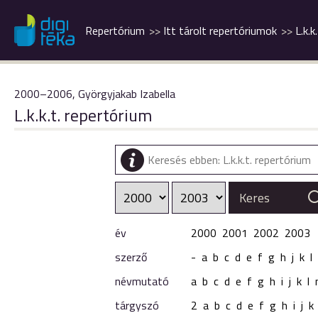
Repertórium
Itt tárolt repertóriumok
L.k.k
2000–2006, Györgyjakab Izabella
L.k.k.t. repertórium
év
2000
2001
2002
2003
szerző
-
a
b
c
d
e
f
g
h
j
k
l
névmutató
a
b
c
d
e
f
g
h
i
j
k
l
tárgyszó
2
a
b
c
d
e
f
g
h
i
j
k