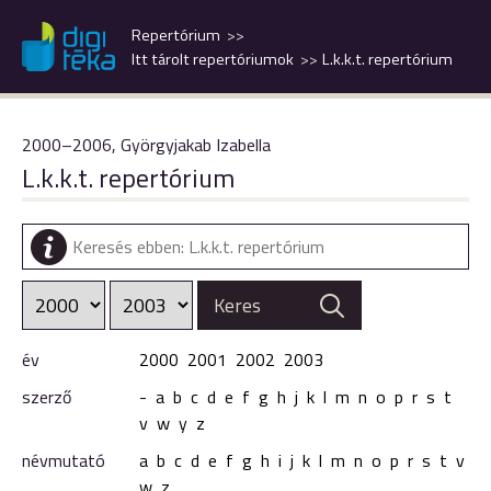
Repertórium
Itt tárolt repertóriumok
L.k.k.t. repertórium
2000–2006, Györgyjakab Izabella
L.k.k.t. repertórium
év
2000
2001
2002
2003
szerző
-
a
b
c
d
e
f
g
h
j
k
l
m
n
o
p
r
s
t
v
w
y
z
névmutató
a
b
c
d
e
f
g
h
i
j
k
l
m
n
o
p
r
s
t
v
w
z