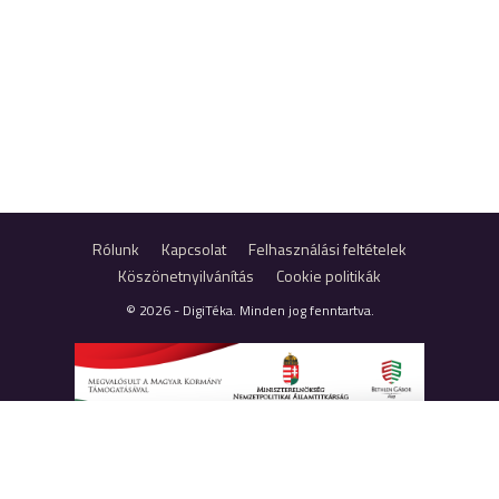
Rólunk
Kapcsolat
Felhasználási feltételek
Köszönetnyilvánítás
Cookie politikák
© 2026 - DigiTéka. Minden jog fenntartva.