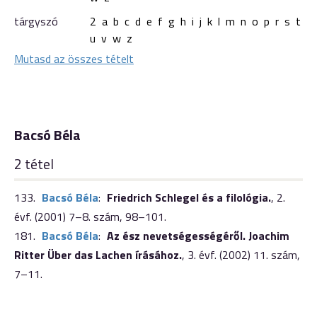
tárgyszó
2
a
b
c
d
e
f
g
h
i
j
k
l
m
n
o
p
r
s
t
u
v
w
z
Mutasd az összes tételt
Bacsó Béla
2 tétel
133.
Bacsó Béla
:
Friedrich Schlegel és a filológia.
,
2.
évf. (2001) 7–8. szám
,
98–101.
181.
Bacsó Béla
:
Az ész nevetségességéről. Joachim
Ritter Über das Lachen írásához.
,
3. évf. (2002) 11. szám
,
7–11.