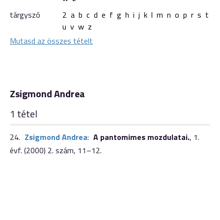
tárgyszó
2
a
b
c
d
e
f
g
h
i
j
k
l
m
n
o
p
r
s
t
u
v
w
z
Mutasd az összes tételt
Zsigmond Andrea
1 tétel
24.
Zsigmond Andrea
:
A pantomimes mozdulatai.
,
1.
évf. (2000) 2. szám
,
11–12.