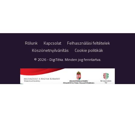
Rólunk
Kapcsolat
Felhasználási feltételek
Köszönetnyilvánítás
Cookie politikák
© 2026 - DigiTéka. Minden jog fenntartva.