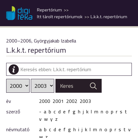
Repertórium
Itt tárolt repertóriumok
L.k.k.t. repertórium
2000–2006, Györgyjakab Izabella
L.k.k.t. repertórium
év
2000
2001
2002
2003
szerző
-
a
b
c
d
e
f
g
h
j
k
l
m
n
o
p
r
s
t
v
w
y
z
névmutató
a
b
c
d
e
f
g
h
i
j
k
l
m
n
o
p
r
s
t
v
w
z