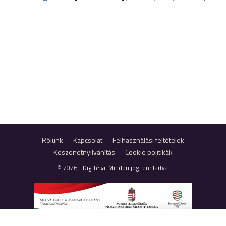
Rólunk
Kapcsolat
Felhasználási feltételek
Köszönetnyilvánítás
Cookie politikák
© 2026 - DigiTéka. Minden jog fenntartva.