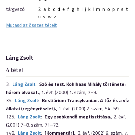
tárgyszó
2
a
b
c
d
e
f
g
h
i
j
k
l
m
n
o
p
r
s
t
u
v
w
z
Mutasd az összes tételt
Láng Zsolt
4 tétel
3.
Láng Zsolt
:
Szó és test. Kohlhaas Mihály története:
három olvasat.
,
1. évf. (2000) 1. szám
,
7–9.
35.
Láng Zsolt
:
Bestiárium Transylvaniae. A tűz és a víz
állatai (regényrészlet).
,
1. évf. (2000) 2. szám
,
54–59.
125.
Láng Zsolt
:
Egy zsebkendő megtisztítása.
,
2. évf.
(2001) 7–8. szám
,
71–72.
148.
Láng Zsolt
:
[Kommentár].
,
3. évf. (2002) 9. szám
,
7.