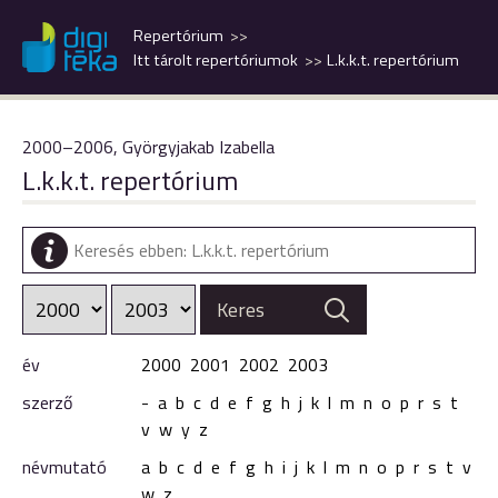
Repertórium
Itt tárolt repertóriumok
L.k.k.t. repertórium
2000–2006, Györgyjakab Izabella
L.k.k.t. repertórium
év
2000
2001
2002
2003
szerző
-
a
b
c
d
e
f
g
h
j
k
l
m
n
o
p
r
s
t
v
w
y
z
névmutató
a
b
c
d
e
f
g
h
i
j
k
l
m
n
o
p
r
s
t
v
w
z