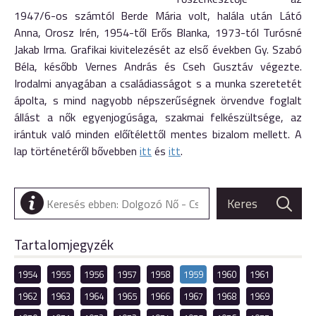
1947/6-os számtól Berde Mária volt, halála után Látó
Anna, Orosz Irén, 1954-től Erős Blanka, 1973-tól Turósné
Jakab Irma. Grafikai kivitelezését az első években Gy. Szabó
Béla, később Vernes András és Cseh Gusztáv végezte.
Irodalmi anyagában a családiasságot s a munka szeretetét
ápolta, s mind nagyobb népszerűségnek örvendve foglalt
állást a nők egyenjogúsága, szakmai felkészültsége, az
irántuk való minden előítélettől mentes bizalom mellett. A
lap történetéről bővebben
itt
és
itt
.
Tartalomjegyzék
1954
1955
1956
1957
1958
1959
1960
1961
1962
1963
1964
1965
1966
1967
1968
1969