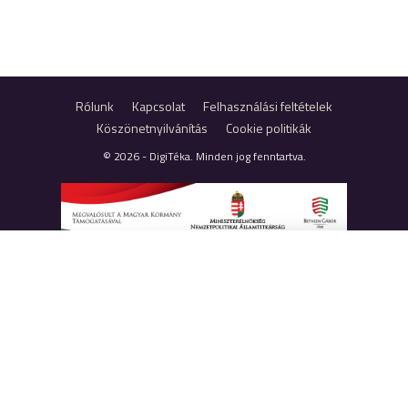
Rólunk
Kapcsolat
Felhasználási feltételek
Köszönetnyilvánítás
Cookie politikák
© 2026 - DigiTéka. Minden jog fenntartva.