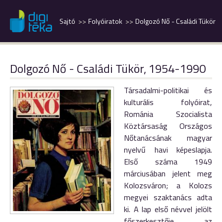
Sajtó
Folyóiratok
Dolgozó Nő - Családi Tükör
Dolgozó Nő - Családi Tükör, 1954-1990
Társadalmi-politikai és
kulturális folyóirat,
Románia Szocialista
Köztársaság Országos
Nőtanácsának magyar
nyelvű havi képeslapja.
Első száma 1949
márciusában jelent meg
Kolozsváron; a Kolozs
megyei szaktanács adta
ki. A lap első névvel jelölt
főszerkesztője az