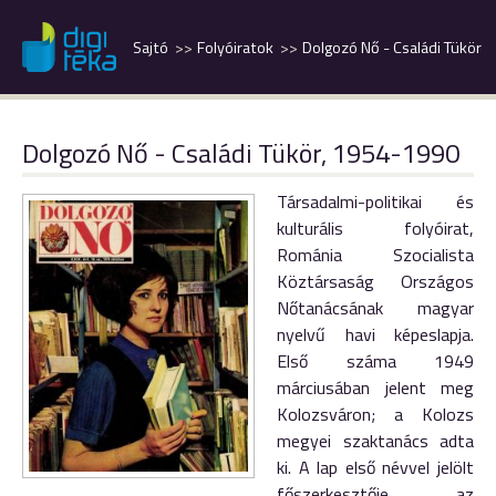
Sajtó
Folyóiratok
Dolgozó Nő - Családi Tükör
Dolgozó Nő - Családi Tükör, 1954-1990
Társadalmi-politikai és
kulturális folyóirat,
Románia Szocialista
Köztársaság Országos
Nőtanácsának magyar
nyelvű havi képeslapja.
Első száma 1949
márciusában jelent meg
Kolozsváron; a Kolozs
megyei szaktanács adta
ki. A lap első névvel jelölt
főszerkesztője az