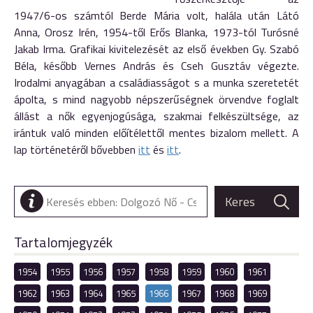
1947/6-os számtól Berde Mária volt, halála után Látó
Anna, Orosz Irén, 1954-től Erős Blanka, 1973-tól Turósné
Jakab Irma. Grafikai kivitelezését az első években Gy. Szabó
Béla, később Vernes András és Cseh Gusztáv végezte.
Irodalmi anyagában a családiasságot s a munka szeretetét
ápolta, s mind nagyobb népszerűségnek örvendve foglalt
állást a nők egyenjogúsága, szakmai felkészültsége, az
irántuk való minden előítélettől mentes bizalom mellett. A
lap történetéről bővebben
itt
és
itt
.
Tartalomjegyzék
1954
1955
1956
1957
1958
1959
1960
1961
1962
1963
1964
1965
1966
1967
1968
1969