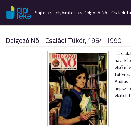
Sajtó
Folyóiratok
Dolgozó Nő - Családi Tü
Dolgozó Nő - Családi Tükör, 1954-1990
Társadal
havi ké
első név
től Erős
András 
népszer
előítéle