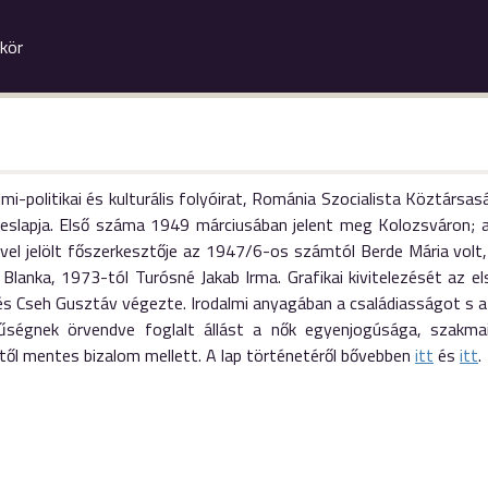
kör
mi-politikai és kulturális folyóirat, Románia Szocialista Köztár
peslapja. Első száma 1949 márciusában jelent meg Kolozsváron; a
vel jelölt főszerkesztője az 1947/6-os számtól Berde Mária volt,
 Blanka, 1973-tól Turósné Jakab Irma. Grafikai kivitelezését az 
és Cseh Gusztáv végezte. Irodalmi anyagában a családiasságot s 
űségnek örvendve foglalt állást a nők egyenjogúsága, szakmai
ttől mentes bizalom mellett. A lap történetéről bővebben
itt
és
itt
.