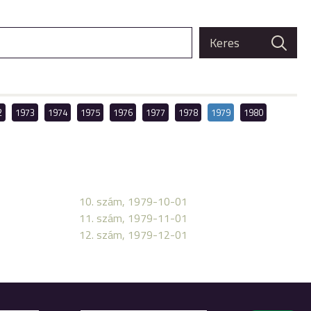
2
1973
1974
1975
1976
1977
1978
1979
1980
10. szám, 1979-10-01
11. szám, 1979-11-01
12. szám, 1979-12-01