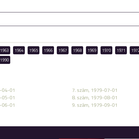
1963
1964
1965
1966
1967
1968
1969
1970
1971
197
1990
9-04-01
7. szám, 1979-07-01
9-05-01
8. szám, 1979-08-01
9-06-01
9. szám, 1979-09-01