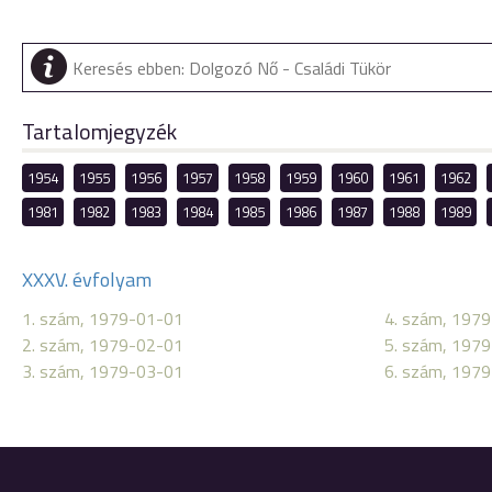
Tartalomjegyzék
1954
1955
1956
1957
1958
1959
1960
1961
1962
1981
1982
1983
1984
1985
1986
1987
1988
1989
XXXV. évfolyam
1. szám, 1979-01-01
4. szám, 197
2. szám, 1979-02-01
5. szám, 197
3. szám, 1979-03-01
6. szám, 197