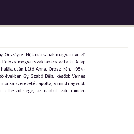
saság Országos Nőtanácsának magyar nyelvű
 Kolozs megyei szaktanács adta ki. A lap
 halála után Látó Anna, Orosz Irén, 1954-
első években Gy. Szabó Béla, később Vernes
a munka szeretetét ápolta, s mind nagyobb
 felkészültsége, az irántuk való minden