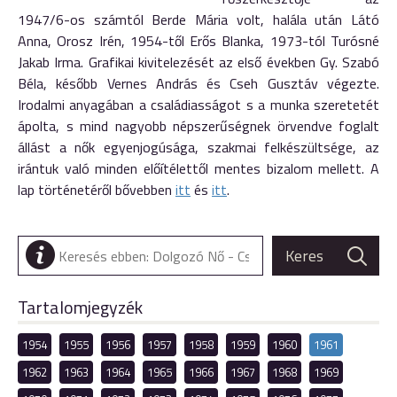
1947/6-os számtól Berde Mária volt, halála után Látó
Anna, Orosz Irén, 1954-től Erős Blanka, 1973-tól Turósné
Jakab Irma. Grafikai kivitelezését az első években Gy. Szabó
Béla, később Vernes András és Cseh Gusztáv végezte.
Irodalmi anyagában a családiasságot s a munka szeretetét
ápolta, s mind nagyobb népszerűségnek örvendve foglalt
állást a nők egyenjogúsága, szakmai felkészültsége, az
irántuk való minden előítélettől mentes bizalom mellett. A
lap történetéről bővebben
itt
és
itt
.
Tartalomjegyzék
1954
1955
1956
1957
1958
1959
1960
1961
1962
1963
1964
1965
1966
1967
1968
1969