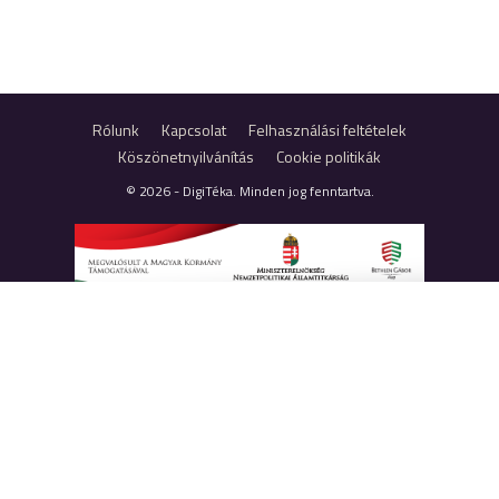
Rólunk
Kapcsolat
Felhasználási feltételek
Köszönetnyilvánítás
Cookie politikák
© 2026 - DigiTéka. Minden jog fenntartva.