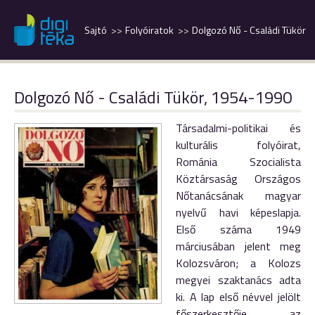
Sajtó
Folyóiratok
Dolgozó Nő - Családi Tükör
Dolgozó Nő - Családi Tükör, 1954-1990
Társadalmi-politikai és
kulturális folyóirat,
Románia Szocialista
Köztársaság Országos
Nőtanácsának magyar
nyelvű havi képeslapja.
Első száma 1949
márciusában jelent meg
Kolozsváron; a Kolozs
megyei szaktanács adta
ki. A lap első névvel jelölt
főszerkesztője az