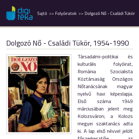
Sajtó
Folyóiratok
Dolgozó Nő - Családi Tükör
Dolgozó Nő - Családi Tükör, 1954-1990
Társadalmi-politikai és
kulturális folyóirat,
Románia Szocialista
Köztársaság Országos
Nőtanácsának magyar
nyelvű havi képeslapja.
Első száma 1949
márciusában jelent meg
Kolozsváron; a Kolozs
megyei szaktanács adta
ki. A lap első névvel jelölt
főszerkesztője az