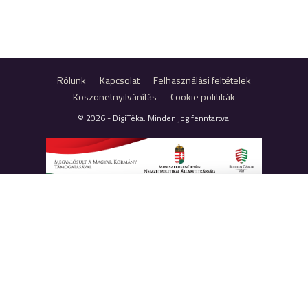
Rólunk
Kapcsolat
Felhasználási feltételek
Köszönetnyilvánítás
Cookie politikák
© 2026 - DigiTéka. Minden jog fenntartva.