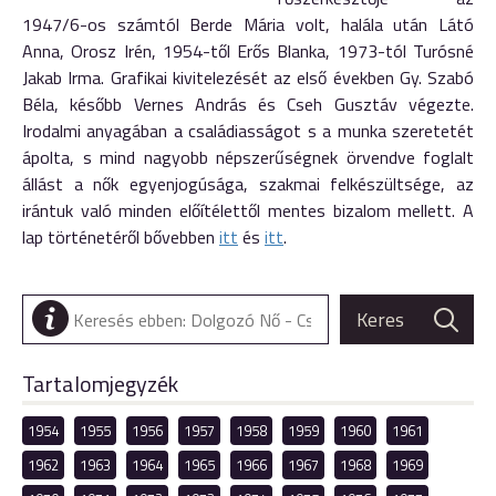
1947/6-os számtól Berde Mária volt, halála után Látó
Anna, Orosz Irén, 1954-től Erős Blanka, 1973-tól Turósné
Jakab Irma. Grafikai kivitelezését az első években Gy. Szabó
Béla, később Vernes András és Cseh Gusztáv végezte.
Irodalmi anyagában a családiasságot s a munka szeretetét
ápolta, s mind nagyobb népszerűségnek örvendve foglalt
állást a nők egyenjogúsága, szakmai felkészültsége, az
irántuk való minden előítélettől mentes bizalom mellett. A
lap történetéről bővebben
itt
és
itt
.
Tartalomjegyzék
1954
1955
1956
1957
1958
1959
1960
1961
1962
1963
1964
1965
1966
1967
1968
1969