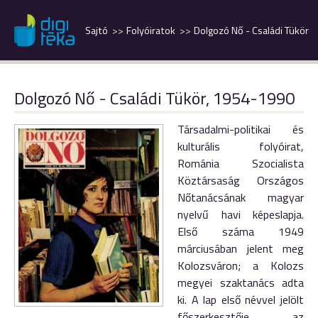
Sajtó
Folyóiratok
Dolgozó Nő - Családi Tükör
Dolgozó Nő - Családi Tükör, 1954-1990
Társadalmi-politikai és
kulturális folyóirat,
Románia Szocialista
Köztársaság Országos
Nőtanácsának magyar
nyelvű havi képeslapja.
Első száma 1949
márciusában jelent meg
Kolozsváron; a Kolozs
megyei szaktanács adta
ki. A lap első névvel jelölt
főszerkesztője az