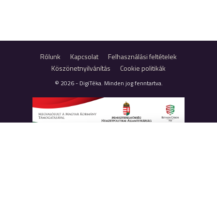
Rólunk
Kapcsolat
Felhasználási feltételek
Köszönetnyilvánítás
Cookie politikák
© 2026 - DigiTéka. Minden jog fenntartva.