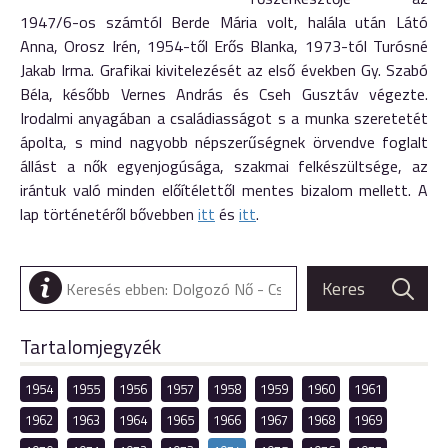
1947/6-os számtól Berde Mária volt, halála után Látó
Anna, Orosz Irén, 1954-től Erős Blanka, 1973-tól Turósné
Jakab Irma. Grafikai kivitelezését az első években Gy. Szabó
Béla, később Vernes András és Cseh Gusztáv végezte.
Irodalmi anyagában a családiasságot s a munka szeretetét
ápolta, s mind nagyobb népszerűségnek örvendve foglalt
állást a nők egyenjogúsága, szakmai felkészültsége, az
irántuk való minden előítélettől mentes bizalom mellett. A
lap történetéről bővebben
itt
és
itt
.
Tartalomjegyzék
1954
1955
1956
1957
1958
1959
1960
1961
1962
1963
1964
1965
1966
1967
1968
1969