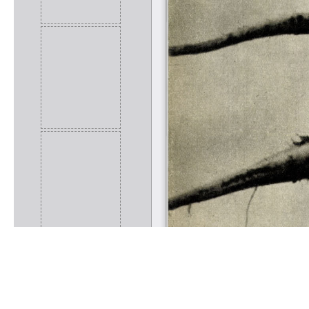
Rólunk
Kapcsolat
Felhasználási feltételek
Köszönetnyilvánítá