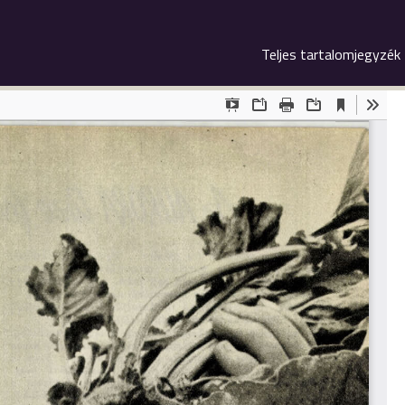
Teljes tartalomjegyzék