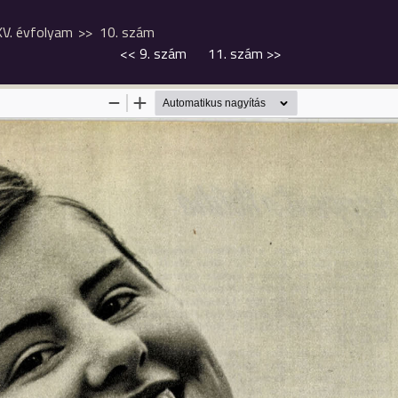
XV. évfolyam
10. szám
<<
9. szám
11. szám
>>