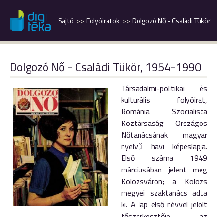
Sajtó
Folyóiratok
Dolgozó Nő - Családi Tükör
Dolgozó Nő - Családi Tükör, 1954-1990
Társadalmi-politikai és
kulturális folyóirat,
Románia Szocialista
Köztársaság Országos
Nőtanácsának magyar
nyelvű havi képeslapja.
Első száma 1949
márciusában jelent meg
Kolozsváron; a Kolozs
megyei szaktanács adta
ki. A lap első névvel jelölt
főszerkesztője az