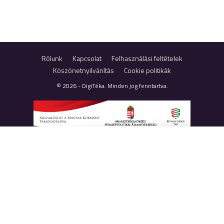
Rólunk
Kapcsolat
Felhasználási feltételek
Köszönetnyilvánítás
Cookie politikák
© 2026 - DigiTéka. Minden jog fenntartva.