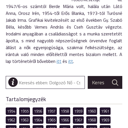
1947/6-os számtól Berde Mária volt, halála után Látó
Anna, Orosz Irén, 1954-től Erős Blanka, 1973-tól Turósné
Jakab Irma. Grafikai kivitelezését az első években Gy. Szabó
Béla, később Vernes András és Cseh Gusztáv végezte.
Irodalmi anyagában a családiasságot s a munka szeretetét
ápolta, s mind nagyobb népszerűségnek örvendve foglalt
állást a nők egyenjogúsága, szakmai felkészültsége, az
irántuk való minden előítélettől mentes bizalom mellett. A
lap történetéről bővebben
itt
és
itt
.
Tartalomjegyzék
1954
1955
1956
1957
1958
1959
1960
1961
1962
1963
1964
1965
1966
1967
1968
1969