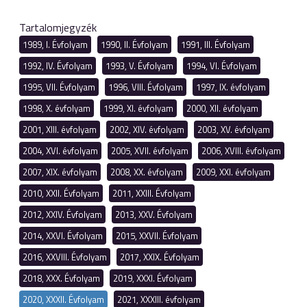
Tartalomjegyzék
1989, I. Évfolyam
1990, II. Évfolyam
1991, III. Évfolyam
1992, IV. Évfolyam
1993, V. Évfolyam
1994, VI. Évfolyam
1995, VII. Évfolyam
1996, VIII. Évfolyam
1997, IX. évfolyam
1998, X. évfolyam
1999, XI. évfolyam
2000, XII. évfolyam
2001, XIII. évfolyam
2002, XIV. évfolyam
2003, XV. évfolyam
2004, XVI. évfolyam
2005, XVII. évfolyam
2006, XVIII. évfolyam
2007, XIX. évfolyam
2008, XX. évfolyam
2009, XXI. évfolyam
2010, XXII. Évfolyam
2011, XXIII. Évfolyam
2012, XXIV. Évfolyam
2013, XXV. Évfolyam
2014, XXVI. Évfolyam
2015, XXVII. Évfolyam
2016, XXVIII. Évfolyam
2017, XXIX. Évfolyam
2018, XXX. Évfolyam
2019, XXXI. Évfolyam
2020, XXXII. Évfolyam
2021, XXXIII. évfolyam