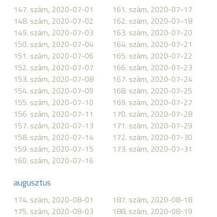
147. szám, 2020-07-01
161. szám, 2020-07-17
148. szám, 2020-07-02
162. szám, 2020-07-18
149. szám, 2020-07-03
163. szám, 2020-07-20
150. szám, 2020-07-04
164. szám, 2020-07-21
151. szám, 2020-07-06
165. szám, 2020-07-22
152. szám, 2020-07-07
166. szám, 2020-07-23
153. szám, 2020-07-08
167. szám, 2020-07-24
154. szám, 2020-07-09
168. szám, 2020-07-25
155. szám, 2020-07-10
169. szám, 2020-07-27
156. szám, 2020-07-11
170. szám, 2020-07-28
157. szám, 2020-07-13
171. szám, 2020-07-29
158. szám, 2020-07-14
172. szám, 2020-07-30
159. szám, 2020-07-15
173. szám, 2020-07-31
160. szám, 2020-07-16
augusztus
174. szám, 2020-08-01
187. szám, 2020-08-18
175. szám, 2020-08-03
188. szám, 2020-08-19