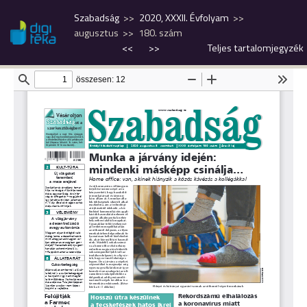
Szabadság
2020, XXXII. Évfolyam
augusztus
180. szám
<<
>>
Teljes tartalomjegyzék