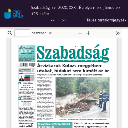
Szabadság
2020, XXXII. Évfolyam
június
136. szám
<<
>>
Teljes tartalomjegyzék