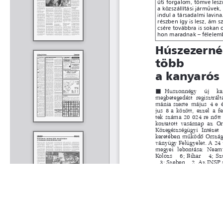
Rólunk
Kapcsolat
Felhasználási feltételek
Köszönetnyilvánítá