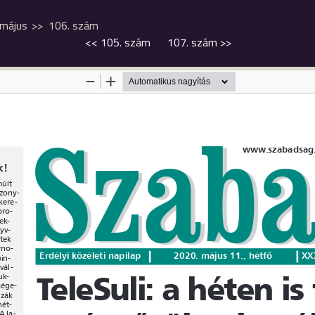
május
106. szám
<<
105. szám
107. szám
>>