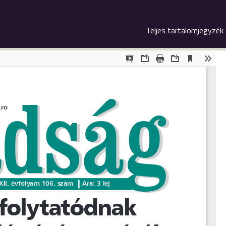
Teljes tartalomjegyzék