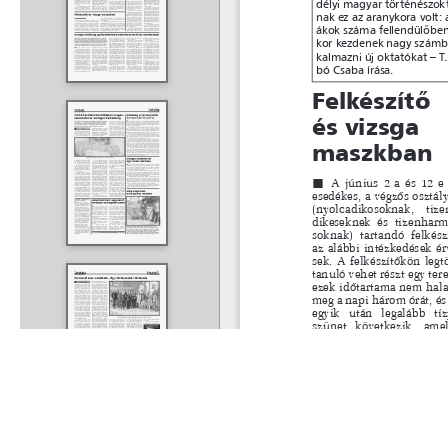
Rólunk
Kapcsolat
Felhasználási feltételek
Köszönetnyilvánítá