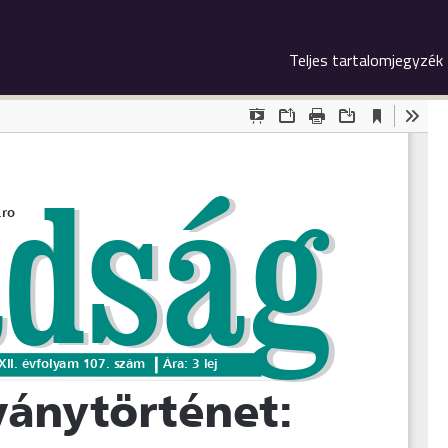
Teljes tartalomjegyzék