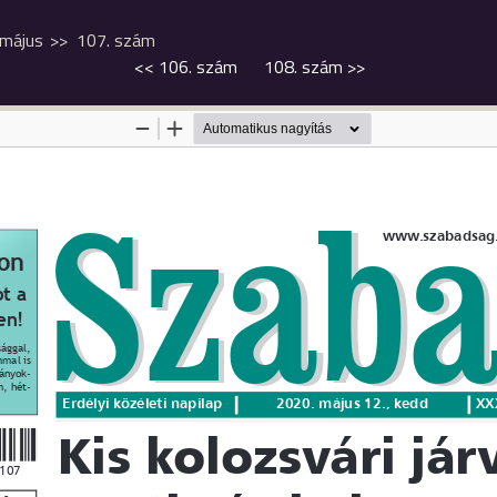
május
107. szám
<<
106. szám
108. szám
>>