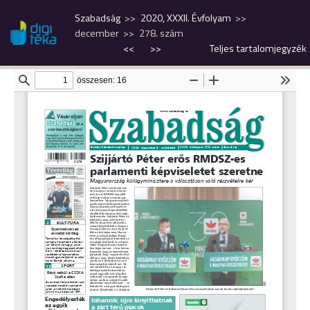
Szabadság
2020, XXXII. Évfolyam
december
278. szám
<<
>>
Teljes tartalomjegyzék